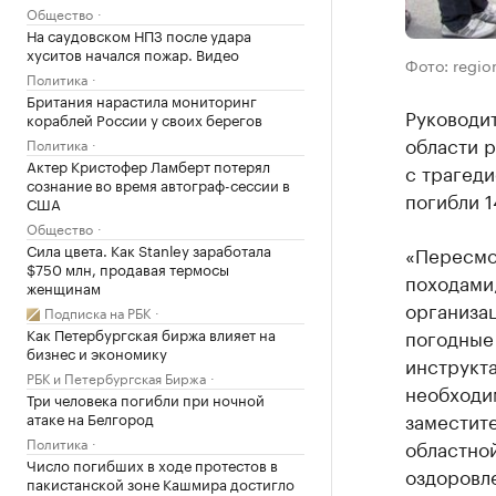
Общество
На саудовском НПЗ после удара
хуситов начался пожар. Видео
Фото: regio
Политика
Британия нарастила мониторинг
Руководи
кораблей России у своих берегов
области 
Политика
Актер Кристофер Ламберт потерял
с трагеди
сознание во время автограф-сессии в
погибли 1
США
Общество
Сила цвета. Как Stanley заработала
«Пересмо
$750 млн, продавая термосы
походами
женщинам
организа
Подписка на РБК
погодные
Как Петербургская биржа влияет на
бизнес и экономику
инструкта
РБК и Петербургская Биржа
необходим
Три человека погибли при ночной
заместит
атаке на Белгород
Политика
областно
Число погибших в ходе протестов в
оздоровле
пакистанской зоне Кашмира достигло