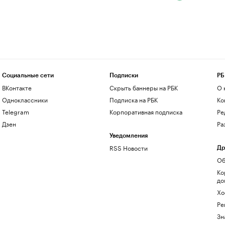
Социальные сети
Подписки
РБ
ВКонтакте
Скрыть баннеры на РБК
О 
Одноклассники
Подписка на РБК
Ко
Telegram
Корпоративная подписка
Ре
Дзен
Ра
Уведомления
RSS Новости
Др
Об
Ко
до
Хо
Ре
Зн