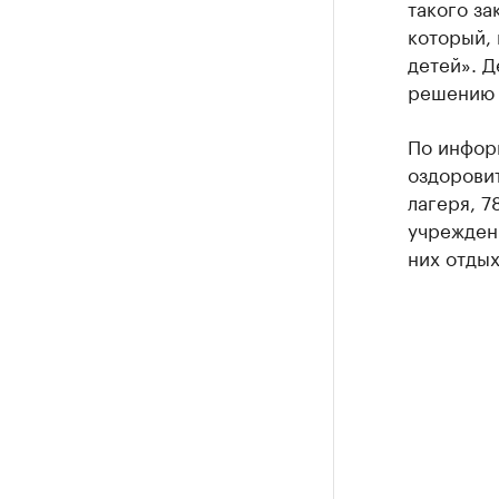
такого за
который, 
детей». Д
решению 
По информ
оздоровит
лагеря, 7
учреждени
них отдых