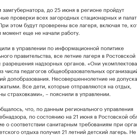
 замгубернатора, до 25 июня в регионе пройдут
ные проверки всех загородных стационарных и пала
При этом будут проверены все лагеря, включая те, к
 момент еще не начали работу.
щили в управлении по информационной политике
ного правительства, все летние лагеря в Ростовской
с разрешения надзорных органов. «Они укомплектов
з числа педагогов общеобразовательных организаци
ий допобразования. Несовершеннолетние не допуска
жатыми. Все дети, которые отправляются на отдых,
ы страховками», – пояснили в управлении.
бщалось, что, по данным регионального управления
бнадзора, по состоянию на 21 июня в Ростовской об
ие о соответствии санитарным требованиям при орга
етского отдыха получил 21 летний детский лагерь. Не