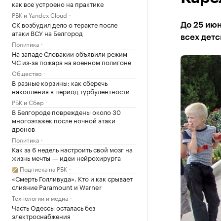
как все устроено на практике
РБК и Yandex Cloud
СК возбудил дело о теракте после
До 25 ию
атаки ВСУ на Белгород
всех дет
Политика
На западе Словакии объявили режим
ЧС из-за пожара на военном полигоне
Общество
В разные корзины: как сберечь
накопления в период турбулентности
РБК и Сбер
В Белгороде повреждены около 30
многоэтажек после ночной атаки
дронов
Политика
Как за 6 недель настроить свой мозг на
жизнь мечты — идеи нейрохирурга
Подписка на РБК
«Смерть Голливуда». Кто и как срывает
слияние Paramount и Warner
Технологии и медиа
Часть Одессы осталась без
электроснабжения