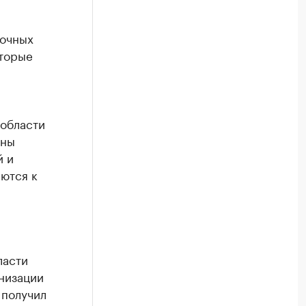
точных
оторые
 области
аны
й и
ются к
ласти
низации
 получил