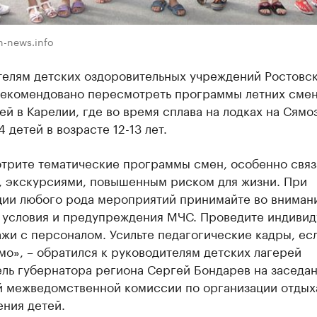
n-news.info
телям детских оздоровительных учреждений Ростовс
рекомендовано пересмотреть программы летних смен
ей в Карелии, где во время сплава на лодках на Сямо
4 детей в возрасте 12-13 лет.
трите тематические программы смен, особенно связ
, экскурсиями, повышенным риском для жизни. При
ции любого рода мероприятий принимайте во вниман
 условия и предупреждения МЧС. Проведите индивид
жи с персоналом. Усильте педагогические кадры, ес
о», – обратился к руководителям детских лагерей
ель губернатора региона Сергей Бондарев на заседа
й межведомственной комиссии по организации отдых
ния детей.