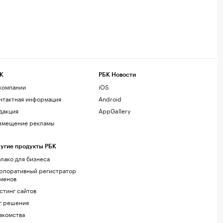
К
РБК Новости
компании
iOS
нтактная информация
Android
дакция
AppGallery
змещение рекламы
угие продукты РБК
лако для бизнеса
рпоративный регистратор
менов
стинг сайтов
г.решения
акомства