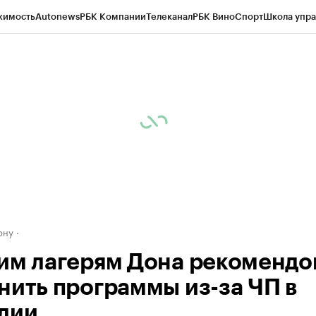
жимость
Autonews
РБК Компании
Телеканал
РБК Вино
Спорт
Школа упра
д
Стиль
Крипто
РБК Бизнес-среда
Дискуссионный клуб
Исследования
К
рагентов
Политика
Экономика
Бизнес
Технологии и медиа
Финансы
Рын
ону
им лагерям Дона рекомендо
нить программы из-за ЧП в
лии