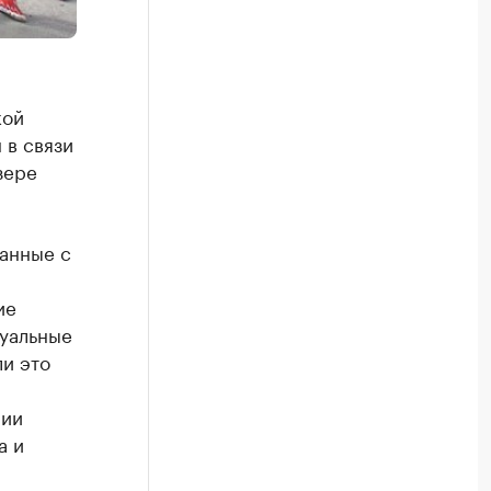
кой
 в связи
зере
анные с
ие
уальные
ли это
нии
а и