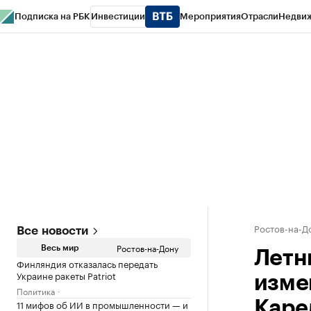
Подписка на РБК
Инвестиции
Мероприятия
Отрасли
Недви
РБК Курсы
РБК Life
Тренды
Визионеры
Национальные проекты
Горо
Спецпроекты СПб
Конференции СПб
Спецпроекты
Проверка конт
Ростов-на-Д
Все новости
Ростов-на-Дону
Весь мир
Летн
Финляндия отказалась передать
Украине ракеты Patriot
изме
Политика
11 мифов об ИИ в промышленности — и
Каре