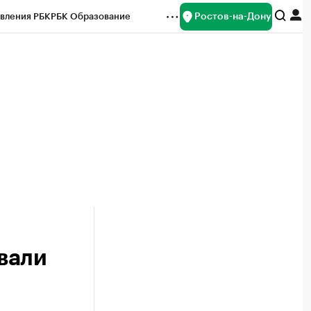
Ростов-на-Дону
вления РБК
РБК Образование
редитные рейтинги
Франшизы
Газета
ок наличной валюты
вали