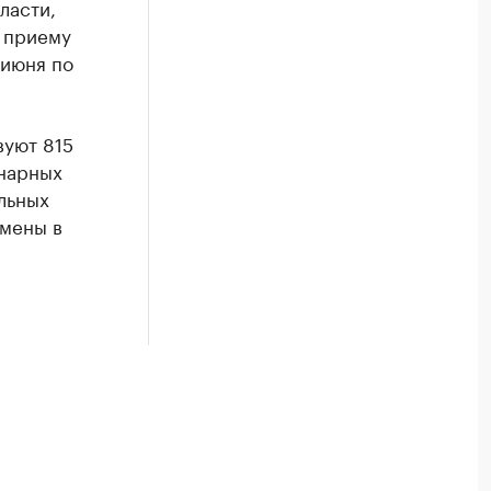
ласти,
к приему
 июня по
вуют 815
онарных
льных
смены в