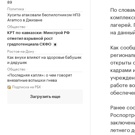
89
По словам
Политика
Хуситы атаковали беспилотником НПЗ
комплекс
Aramco в Джизане
лагерей. 
Общество
на данный
КРТ по-кавказски: Минстрой РФ
отметил взрывной рост
градпотенциала СКФО
Как сооб
Ростов-на-Дону
региональ
Как внуки влияют на здоровье бабушек
открыты 
и дедушек
кадрами и
Общество
«Последняя капля»: о чем говорят
учрежден
внезапные вспышки гнева
работе во
Подписка на РБК
обеспечен
Загрузить еще
Ранее соо
Роспортре
заключен
летнего д