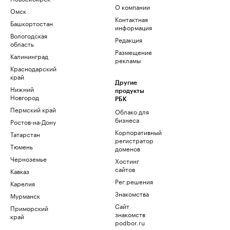
О компании
Омск
Контактная
Башкортостан
информация
Вологодская
Редакция
область
Размещение
Калининград
рекламы
Краснодарский
край
Другие
Нижний
продукты
Новгород
РБК
Пермский край
Облако для
бизнеса
Ростов-на-Дону
Корпоративный
Татарстан
регистратор
Тюмень
доменов
Черноземье
Хостинг
сайтов
Кавказ
Рег.решения
Карелия
Знакомства
Мурманск
Сайт
Приморский
знакомств
край
podbor.ru