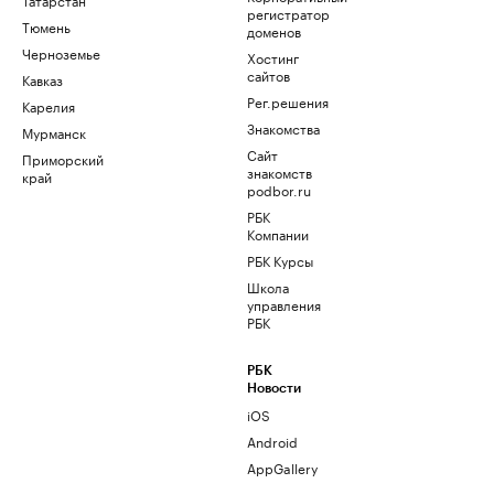
регистратор
Тюмень
доменов
Черноземье
Хостинг
сайтов
Кавказ
Рег.решения
Карелия
Знакомства
Мурманск
Сайт
Приморский
знакомств
край
podbor.ru
РБК
Компании
РБК Курсы
Школа
управления
РБК
РБК
Новости
iOS
Android
AppGallery