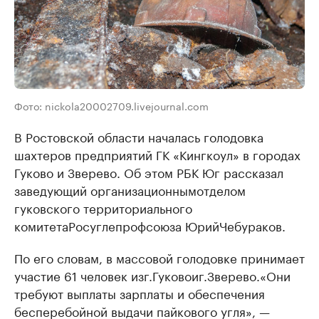
Фото: nickola20002709.livejournal.com
В Ростовской области началась голодовка
шахтеров предприятий ГК «Кингкоул» в городах
Гуково и Зверево. Об этом РБК Юг рассказал
заведующий организационным
отделом
гуковского территориального
комитета
Росуглепрофсоюза
Юрий
Чебураков.
По его словам,
в массовой голодовке принимает
участие 61 человек из
г
.
Гуково
и
г
.
Зверево
.
«Они
требуют выплаты зарплаты и обеспечения
бесперебойной выдачи пайкового угля», —