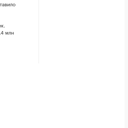
тавило
к.
,4 млн