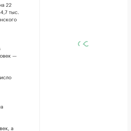
на 22
4,7 тыс.
онского
в
ловек —
число
на
век, а