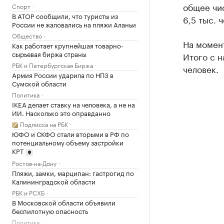
общее чи
Спорт
В АТОР сообщили, что туристы из
6,5 тыс. 
России не жаловались на пляжи Аланьи
Общество
На момент
Как работает крупнейшая товарно-
сырьевая биржа страны
Итого с н
РБК и Петербургская Биржа
человек.
Армия России ударила по НПЗ в
Сумской области
Политика
IKEA делает ставку на человека, а не на
ИИ. Насколько это оправданно
Подписка на РБК
ЮФО и СКФО стали вторыми в РФ по
потенциальному объему застройки
КРТ
Ростов-на-Дону
Пляжи, замки, марципан: гастрогид по
Калининградской области
РБК и РСХБ
В Московской области объявили
беспилотную опасность
Политика