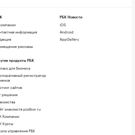
К
РБК Новости
компании
iOS
нтактная информация
Android
дакция
AppGallery
змещение рекламы
угие продукты РБК
лако для бизнеса
рпоративный регистратор
менов
стинг сайтов
г.решения
акомства
йт знакомств podbor.ru
К Компании
К Курсы
ола управления РБК