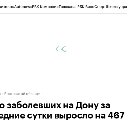
жимость
Autonews
РБК Компании
Телеканал
РБК Вино
Спорт
Школа упра
д
Стиль
Крипто
РБК Бизнес-среда
Дискуссионный клуб
Исследования
К
рагентов
Политика
Экономика
Бизнес
Технологии и медиа
Финансы
Рын
 в Ростовской области
о заболевших на Дону за
едние сутки выросло на 467