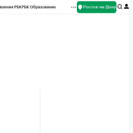
Ростов-на-Дону
вления РБК
РБК Образование
редитные рейтинги
Франшизы
Газета
ок наличной валюты