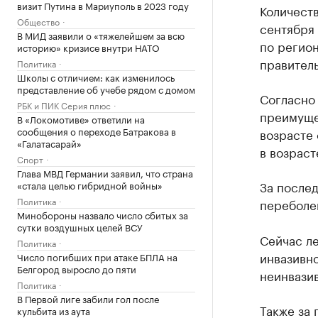
визит Путина в Мариуполь в 2023 году
Количеств
Общество
сентября 
В МИД заявили о «тяжелейшем за всю
по регио
историю» кризисе внутри НАТО
правитель
Политика
Школы с отличием: как изменилось
представление об учебе рядом с домом
Согласно
РБК и ПИК Серия плюс
преимуще
В «Локомотиве» ответили на
сообщения о переходе Батракова в
возрасте 
«Галатасарай»
в возраст
Спорт
Глава МВД Германии заявил, что страна
За после
«стала целью гибридной войны»
Политика
переболев
Минобороны назвало число сбитых за
сутки воздушных целей ВСУ
Сейчас ле
Политика
инвазивно
Число погибших при атаке БПЛА на
Белгород выросло до пяти
неинвазив
Политика
В Первой лиге забили гол после
Также за 
кульбита из аута