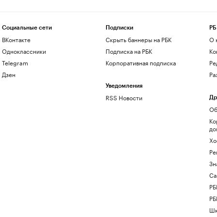
Социальные сети
Подписки
РБ
ВКонтакте
Скрыть баннеры на РБК
О 
Одноклассники
Подписка на РБК
Ко
Telegram
Корпоративная подписка
Ре
Дзен
Ра
Уведомления
RSS Новости
Др
Об
Ко
до
Хо
Ре
Зн
Са
РБ
РБ
Шк