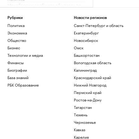
Минобороны сообщило об ударах по
энергообъектам и аэродрому на
Украине
Рубрики
Новости регионов
Политика
Политика
Санкт-Петербург и область
В МИД России заявили об оказании
Экономика
Екатеринбург
Румынией прямой военной помощи
Украине
Общество
Новосибирск
Политика
Бизнес
Омск
Каким будет новый эпицентр деловой
Технологии и медиа
Башкортостан
активности на Ходынке
Финансы
Вологодская область
РБК и Stone
Биографии
Калининград
Месси прилетел в Аргентину на
похороны отца
База знаний
Краснодарский край
Спорт
РБК Образование
Нижний Новгород
Пермский край
Загрузить еще
Ростов-на-Дону
Татарстан
Тюмень
Черноземье
Кавказ
Карелия