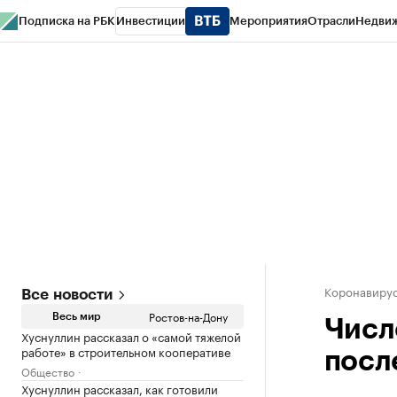
Подписка на РБК
Инвестиции
Мероприятия
Отрасли
Недви
РБК Курсы
РБК Life
Тренды
Визионеры
Национальные проекты
Горо
Спецпроекты СПб
Конференции СПб
Спецпроекты
Проверка конт
Коронавирус
Все новости
Ростов-на-Дону
Весь мир
Числ
Хуснуллин рассказал о «самой тяжелой
работе» в строительном кооперативе
посл
Общество
Хуснуллин рассказал, как готовили