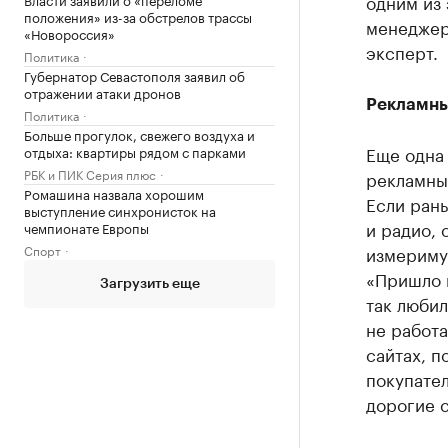
одним из
положения» из-за обстрелов трассы
менеджеро
«Новороссия»
эксперт.
Политика
Губернатор Севастополя заявил об
отражении атаки дронов
Рекламны
Политика
Больше прогулок, свежего воздуха и
Еще одна 
отдыха: квартиры рядом с парками
РБК и ПИК Серия плюс
рекламны
Ромашина назвала хорошим
Если ран
выступление синхронисток на
и радио, 
чемпионате Европы
измеримую
Спорт
«Пришло 
Загрузить еще
так любил
не работ
сайтах, п
покупател
дорогие 