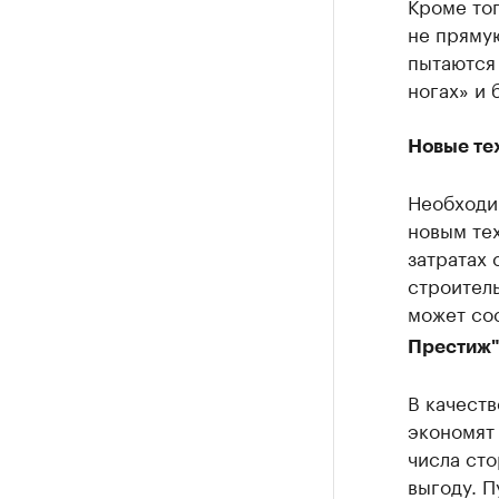
Кроме тог
не прямую
пытаются 
ногах» и 
Новые те
Необходи
новым те
затратах 
строител
может сос
Престиж"
В качеств
экономят
числа ст
выгоду. П