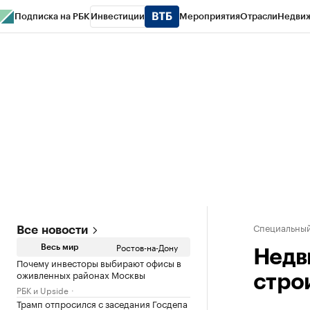
Подписка на РБК
Инвестиции
Мероприятия
Отрасли
Недви
РБК Курсы
РБК Life
Тренды
Визионеры
Национальные проекты
Горо
Спецпроекты СПб
Конференции СПб
Спецпроекты
Проверка конт
Специальный
Все новости
Ростов-на-Дону
Весь мир
Недв
Почему инвесторы выбирают офисы в
оживленных районах Москвы
стро
РБК и Upside
Трамп отпросился с заседания Госдепа