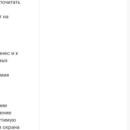
почитать
т на
нес и к
вых
омия
нии
щение
утимую
я охрана