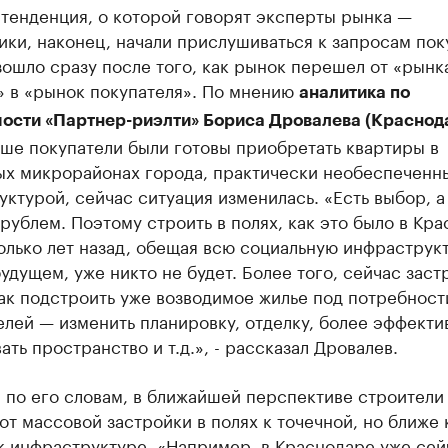
тенденция, о которой говорят эксперты рынка —
ки, наконец, начали прислушиваться к запросам пок
ошло сразу после того, как рынок перешел от «рынк
» в «рынок покупателя». По мнению
аналитика по
ости «Партнер-риэлти» Бориса Дровалева (Краснод
ше покупатели были готовы приобретать квартиры в
ых микрорайонах города, практически необеспеченн
ктурой, сейчас ситуация изменилась. «Есть выбор, а
рублем. Поэтому строить в полях, как это было в Кр
олько лет назад, обещая всю социальную инфраструк
будущем, уже никто не будет. Более того, сейчас зас
ак подстроить уже возводимое жилье под потребност
лей — изменить планировку, отделку, более эффекти
ать пространство и т.д.», - рассказал Дровалев.
 по его словам, в ближайшей перспективе строители
от массовой застройки в полях к точечной, но ближе 
к инфраструктуре. «Например, в Краснодаре уже сей