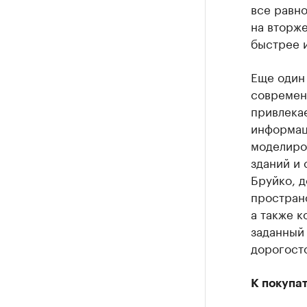
все равно
на вторж
быстрее и
Еще один
современ
привлека
информац
моделиро
зданий и 
Бруйко, д
простран
а также к
заданный 
дорогост
К покупа