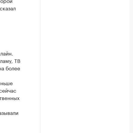
торой
сказал
лайн.
ламу, ТВ
на более
аньше
 сейчас
ственных
азывали