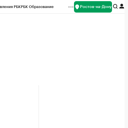
Ростов-на-Дону
вления РБК
РБК Образование
редитные рейтинги
Франшизы
Газета
ок наличной валюты