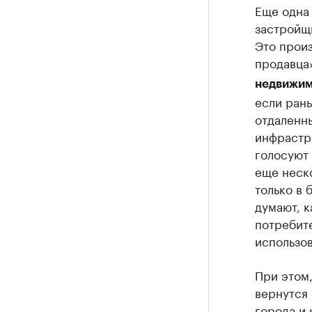
Еще одна 
застройщи
Это произ
продавца
недвижим
если рань
отдаленн
инфрастру
голосуют 
еще неск
только в 
думают, к
потребите
использов
При этом,
вернутся 
города и 