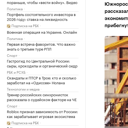
пораньше, чтобы «вести войну». Видео
Южноросс
Политика
рассказал
Портфель состоятельного инвестора в
2026 году: ставка на ликвидность
экономить
Подписка на РБК
прибегну
Военная операция на Украине. Онлайн
Политика
Первая встреча фаворитов. Что важно
знать о третьем туре РПЛ
Спорт
Гастрогид по Центральной России:
сыры, крокодилы и органический сидр
РБК и РСХБ
Скандалы и ПТСР в Трое: кто и сколько
заработал на «Одиссее» Нолана
Технологии и медиа
Тренер российских синхронисток
рассказала о судейском факторе на ЧЕ
Спорт
Roblox признал зависимость от России:
как зарабатывает игровая экосистема
Подписка на РБК