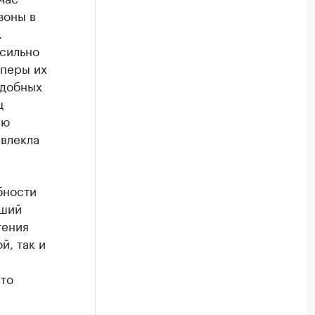
зоны в
.
 сильно
оперы их
одобных
ц
ию
ивлекла
бности
ьший
тения
й, так и
что