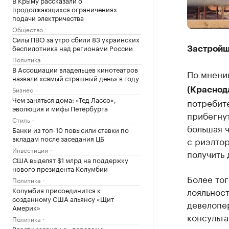
В Крыму рассказали о
продолжающихся ограничениях
подачи электричества
Общество
Силы ПВО за утро сбили 83 украинских
беспилотника над регионами России
Застройщ
Политика
В Ассоциации владельцев кинотеатров
По мнен
назвали «самый страшный день» в году
Бизнес
(Краснод
Чем заняться дома: «Тед Лассо»,
потребит
эволюция и мифы Петербурга
прибегну
Стиль
большая ч
Банки из топ-10 повысили ставки по
вкладам после заседания ЦБ
с риэлтор
Инвестиции
получить 
США выделят $1 млрд на поддержку
нового президента Колумбии
Более то
Политика
лояльност
Колумбия присоединится к
созданному США альянсу «Щит
девелопе
Америк»
консульта
Политика
Власти заявили о «переломе