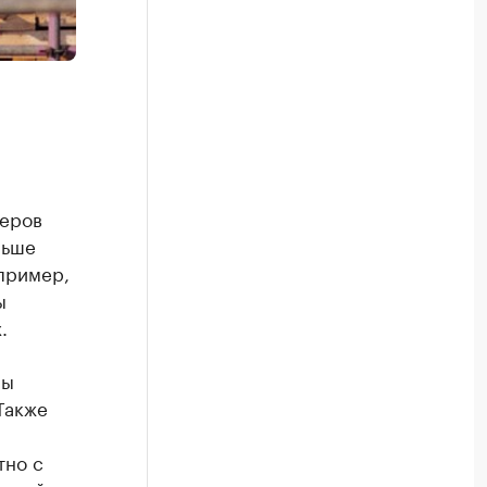
перов
ньше
пример,
ы
.
мы
Также
тно с