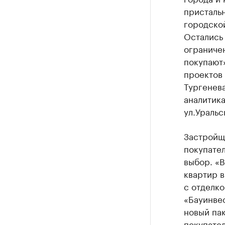
присталь
городско
Остались 
ограничен
покупают»
проектов 
Тургенева
аналитика
ул.Уральс
Застройщи
покупател
выбор. «В
квартир в
с отделко
«Бауинвес
новый пак
покупател