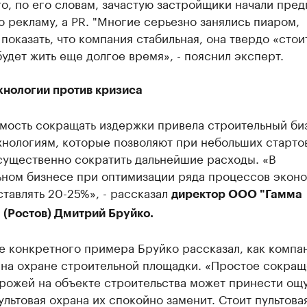
о, по его словам, зачастую застройщики начали пред
 рекламу, а PR. "Многие серьезно занялись пиаром,
показать, что компания стабильная, она твердо «стои
будет жить еще долгое время», - пояснил эксперт.
хнологии против кризиса
мость сокращать издержки привела строительный биз
хнологиям, которые позволяют при небольших старто
существенно сократить дальнейшие расходы. «В
ьном бизнесе при оптимизации ряда процессов экон
тавлять 20-25%», - рассказал
директор ООО "Гамма
 (Ростов) Дмитрий Бруйко.
е конкретного примера Бруйко рассказал, как компа
 на охране строительной площадки. «Простое сокра
орожей на объекте строительства может принести ощ
ультовая охрана их спокойно заменит. Стоит пультова