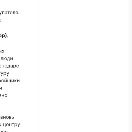
упателя.
а
,
ар)
ых
 люди
аснодаре
туру
тройщики
и
вно
 вновь
к центру
час