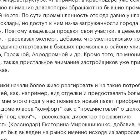
ное внимание девелоперы обращают на бывшие пром
й черте. По сути промышленность отсюда давно ушла
склады, но доступ к ним из-за загруженности города
. Поэтому владельцы продают свои участки, а девел
, - рассказал эксперт, добавив, что уже несколько п
удачно стартовали в бывших промзонах в районе ули
, Гаражной, Аэродромной и др. Кроме того, по мнен
, также пристальное внимание застройщиков уже пр
кая.
ки начали более живо реагировать и на такие потре
ей, как, например, вид отделки и предоставлять бол
 мае этого года у нас появился новый пакет приобре
 доме класса "комфорт" как с "предчистовой" отделко
й "под ключ"», - рассказала директор по развитию
т» (Краснодар) Екатерина Мирошниченко, добавив, 
ет был выведен на рынок именно исходя из запросов
ей.