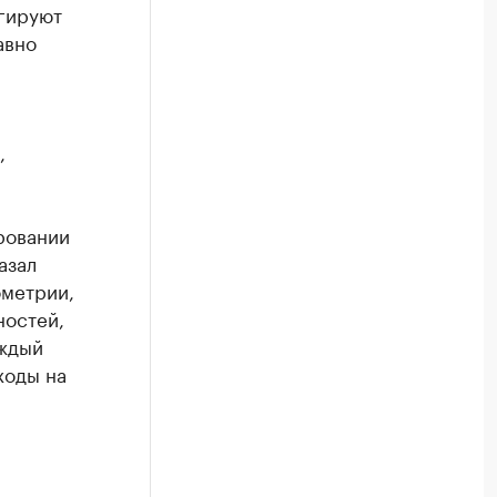
агируют
авно
,
ровании
азал
ометрии,
ностей,
аждый
ходы на