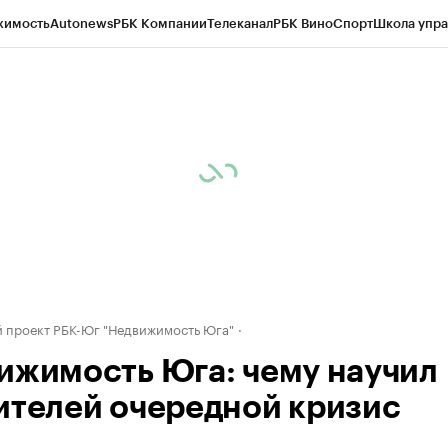
жимость
Autonews
РБК Компании
Телеканал
РБК Вино
Спорт
Школа упра
д
Стиль
Крипто
РБК Бизнес-среда
Дискуссионный клуб
Исследования
К
рагентов
Политика
Экономика
Бизнес
Технологии и медиа
Финансы
Рын
 проект РБК-Юг "Недвижимость Юга"
ижимость Юга: чему научил
ителей очередной кризис