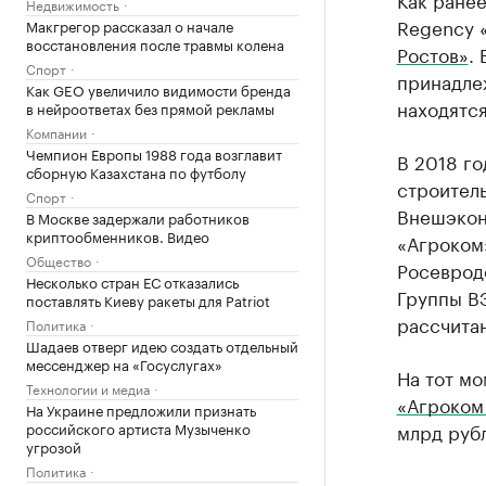
Недвижимость
Regency 
Макгрегор рассказал о начале
восстановления после травмы колена
Ростов»
.
Спорт
принадле
Как GEO увеличило видимости бренда
находятс
в нейроответах без прямой рекламы
Компании
Чемпион Европы 1988 года возглавит
В 2018 г
сборную Казахстана по футболу
строитель
Спорт
Внешэкон
В Москве задержали работников
криптообменников. Видео
«Агроком
Общество
Росеврод
Несколько стран ЕС отказались
Группы ВЭ
поставлять Киеву ракеты для Patriot
рассчитан
Политика
Шадаев отверг идею создать отдельный
мессенджер на «Госуслугах»
На тот мо
Технологии и медиа
«Агроком 
На Украине предложили признать
российского артиста Музыченко
млрд руб
угрозой
Политика