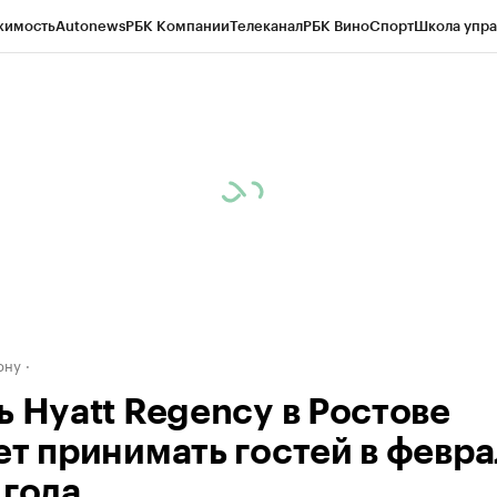
жимость
Autonews
РБК Компании
Телеканал
РБК Вино
Спорт
Школа упра
д
Стиль
Крипто
РБК Бизнес-среда
Дискуссионный клуб
Исследования
К
рагентов
Политика
Экономика
Бизнес
Технологии и медиа
Финансы
Рын
ону
ь Hyatt Regency в Ростове
ет принимать гостей в февр
 года