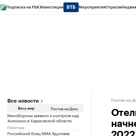
Подписка на РБК
Инвестиции
Мероприятия
Отрасли
Недви
РБК Курсы
РБК Life
Тренды
Визионеры
Национальные проекты
Горо
Спецпроекты СПб
Конференции СПб
Спецпроекты
Проверка конт
Ростов-на-Д
Все новости
Ростов-на-Дону
Весь мир
Отел
Минобороны заявило о контроле над
Анискино в Харьковской области
начн
Политика
Российский боец ММА Ядуллаев
2022