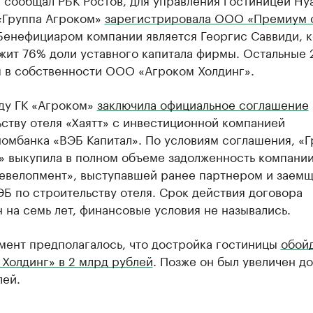
«Группа Агроком»
зарегистрировала ООО «Премиум 
 Бенефициаром компании является Георгис Саввиди, 
жит 76% доли уставного капитала фирмы. Остальные
я в собственности ООО «Агроком Холдинг».
оду ГК «Агроком»
заключила официальное соглашение
ству отеля «Хаятт» с инвестиционной компанией
омбанка «ВЭБ Капитал». По условиям соглашения, «Г
» выкупила в полном объеме задолженность компани
евелопмент», выступавшей ранее партнером и заем
Б по строительству отеля. Срок действия договора
 на семь лет, финансовые условия не назывались.
мент предполагалось, что достройка гостиницы
обой
Холдинг» в 2 млрд рублей
. Позже он был увеличен до
лей.