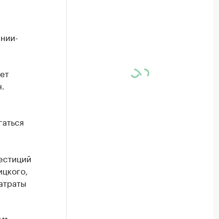
нии-
ет
.
гаться
естиций
ицкого,
затраты
tt