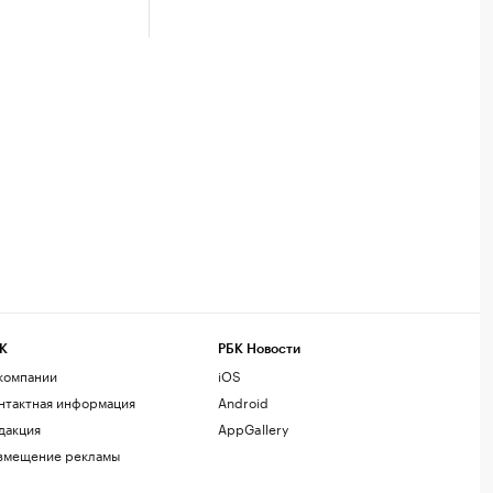
К
РБК Новости
компании
iOS
нтактная информация
Android
дакция
AppGallery
змещение рекламы