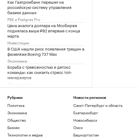
Как Газпромбанк перешел на
российскую систему управления
базами данных
РБК и Postgres Pro
Цена аналога доллара на Мосбирже
поднялась выше ₽82 впервые с конца
марта
Инвестиции
В США нашли риск появления трещин в
фюзеляже Boeing 737 Max
Экономика
Борьба с тревожностью и детокс
команды: как снизить стресс топ-
менеджеров
Образование
Хуснуллин спрогнозировал спад ввода
жилья при отсутствии мер поддержки
Рубрики
Новости регионов
Экономика
Политика
Санкт-Петербург и область
Экономика
Екатеринбург
Загрузить еще
Общество
Новосибирск
Бизнес
Омск
Технологии и медиа
Башкортостан