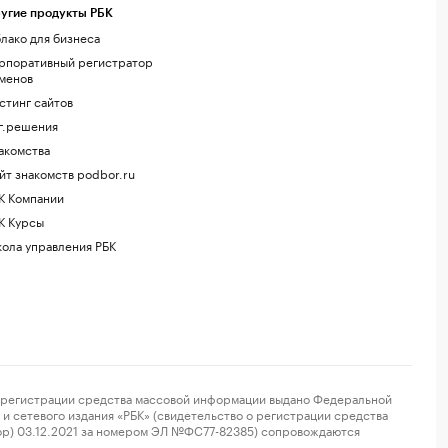
угие продукты РБК
лако для бизнеса
рпоративный регистратор
менов
стинг сайтов
г.решения
акомства
йт знакомств podbor.ru
К Компании
К Курсы
ола управления РБК
регистрации средства массовой информации выдано Федеральной
и сетевого издания «РБК» (свидетельство о регистрации средства
ор) 03.12.2021 за номером ЭЛ №ФС77-82385) сопровождаются