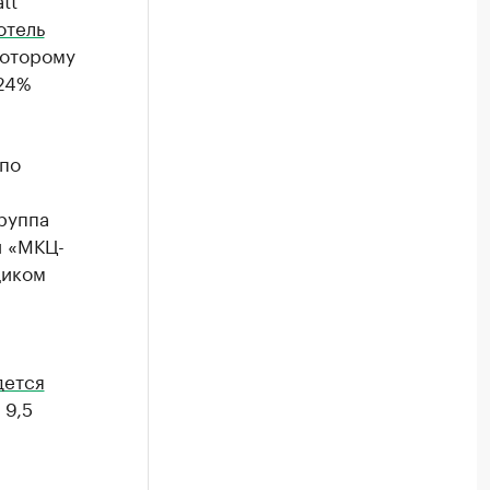
отель
которому
 24%
по
руппа
и «МКЦ-
щиком
дется
 9,5