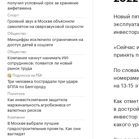
получил условный срок за хранение
амфетамина
Спорт
Новый пят
Громкий звук в Москве объяснили
эксплуата
самолетом на сверхзвуковой скорости
инвестор
Общество
Минцифры исключило ограничения на
доступ детей в соцсети
«Сейчас и
Общество
принять п
Компании начнут нанимать ИИ-
сотрудников: появится ли новый
рынок труда
По словам
Подписка на РБК
номерами,
Три человека пострадали при ударе
на 13-15 
БПЛА по Белгороду
Политика
Как инвесткомпания защитила
Как отме
маржинальность агробизнеса от
в дострой
валютных рисков
инвестор 
Компании
В Москве выбрали лучшие
какого ур
градостроительные проекты. Как они
выглядят
Как ранее