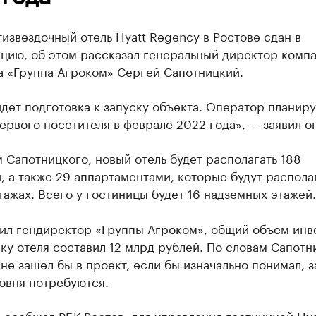
извездочный отель Hyatt Regency в Ростове сдан в
цию, об этом рассказал генеральный директор компа
а «Группа Агроком» Сергей Сапотницкий.
дет подготовка к запуску объекта. Оператор планиру
ервого посетителя в феврале 2022 года», — заявил он
 Сапотницкого, новый отель будет располагать 188
 а также 29 аппартаментами, которые будут распола
этажах. Всего у гостиницы будет 16 надземных этажей.
тил гендиректор «Группы Агроком», общий объем инв
ку отеля составил 12 млрд рублей. По словам Сапотн
не зашел бы в проект, если бы изначально понимал, 
овня потребуются.
 сообщал РБК Ростов, для управления гостиницей Hya