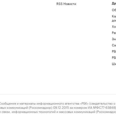
RSS Новости
Др
Об
Ко
до
Хо
Ре
Зн
Са
РБ
РБ
Шк
ения и материалы информационного агентства «РБК» (свидетельство о 
овых коммуникаций (Роскомнадзор) 09.12.2015 за номером ИА №ФС77-63848) 
 связи, информационных технологий и массовых коммуникаций (Роскомнадз