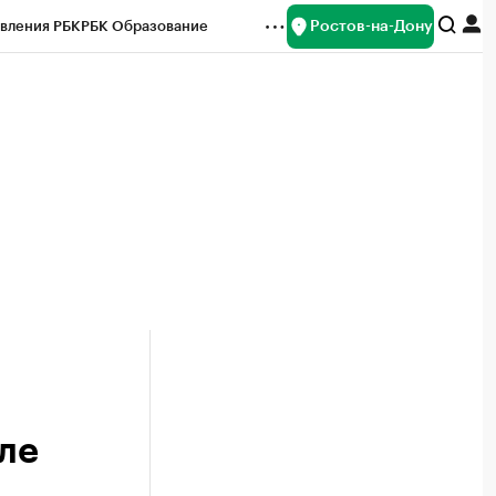
Ростов-на-Дону
вления РБК
РБК Образование
редитные рейтинги
Франшизы
Газета
ок наличной валюты
але