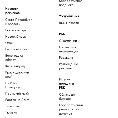
Корпоративная
подписка
Новости
регионов
Уведомления
Санкт-Петербург
RSS Новости
и область
Екатеринбург
РБК
Новосибирск
О компании
Омск
Контактная
Башкортостан
информация
Вологодская
Редакция
область
Размещение
Калининград
рекламы
Краснодарский
край
Другие
Нижний
продукты
Новгород
РБК
Пермский край
Облако для
бизнеса
Ростов-на-Дону
Корпоративный
Татарстан
регистратор
Тюмень
доменов