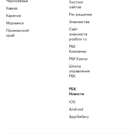
Черноземье
Хостинг
сайтов
Кавказ
Рег.решения
Карелия
Знакомства
Мурманск
Сайт
Приморский
знакомств
край
podbor.ru
РБК
Компании
РБК Курсы
Школа
управления
РБК
РБК
Новости
iOS
Android
AppGallery