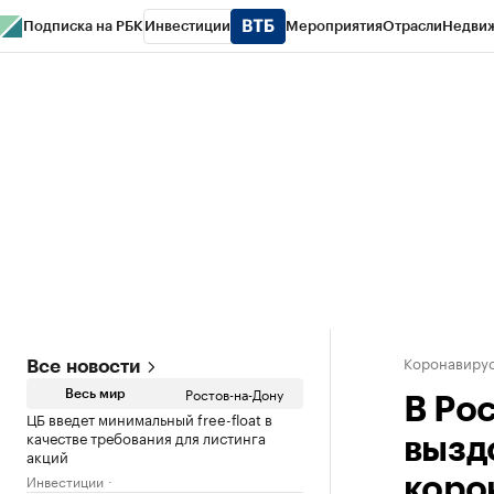
Подписка на РБК
Инвестиции
Мероприятия
Отрасли
Недви
РБК Курсы
РБК Life
Тренды
Визионеры
Национальные проекты
Горо
Спецпроекты СПб
Конференции СПб
Спецпроекты
Проверка конт
Коронавирус
Все новости
Ростов-на-Дону
Весь мир
В Ро
ЦБ введет минимальный free-float в
качестве требования для листинга
вызд
акций
Инвестиции
коро