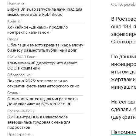
Политика
Фото: pixa
Биржа Uniswap запустила лаунчпад для
мемкоинов в сети Robinhood
В Ростовс
Крипто
еще 184 п
Хоккейное «Динамо» продлило
контракт с капитаном
зафиксир
Спорт
Стопкоро
Облигации вместо кредита: как малому
бизнесу разместить публичный долг
По данны
РБК и МСП Банк
Коммерческий директор: что делает
инфициро
CCO в компании
итогом до
Образование
жертвами 
Локарно-2026: что показали на
минувшие
открытии фестиваля авторского кино
Стиль
Стоимость патента для мигрантов на
На сегод
Дону увеличат на 67% в 2027 г.
сделали 4
Ростов-на-Дону
(двукратн
В ИТ-центре ПСБ в Севастополе
завершилась трудовая смена для
подростков
Напомни
Пресс-релиз