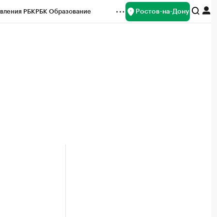
Ростов-на-Дону
вления РБК
РБК Образование
редитные рейтинги
Франшизы
Газета
ок наличной валюты