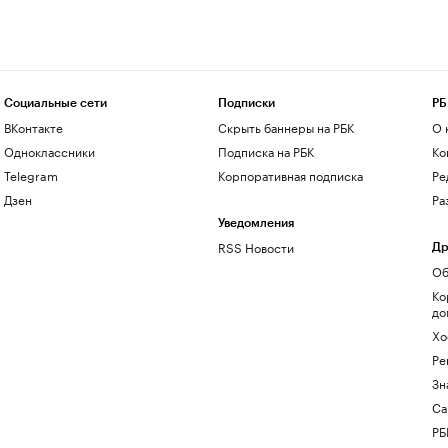
Социальные сети
Подписки
РБ
ВКонтакте
Скрыть баннеры на РБК
О 
Одноклассники
Подписка на РБК
Ко
Telegram
Корпоративная подписка
Ре
Дзен
Ра
Уведомления
RSS Новости
Др
Об
Ко
до
Хо
Ре
Зн
Са
РБ