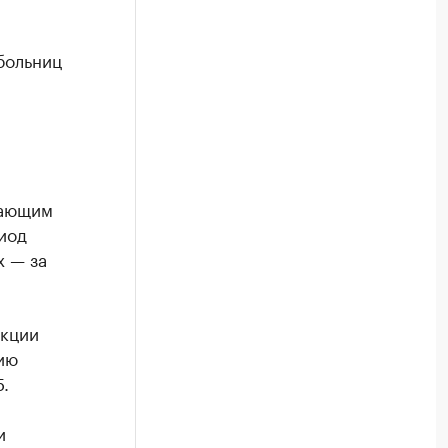
больниц
тающим
иод
х — за
екции
ию
.
и