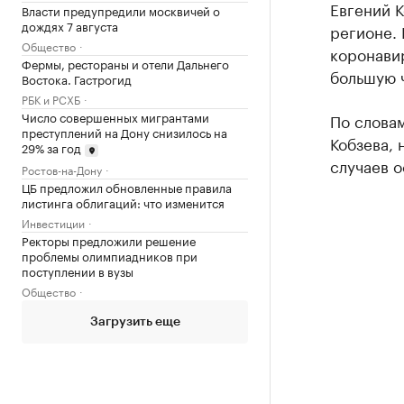
Евгений К
Власти предупредили москвичей о
дождях 7 августа
регионе. 
Общество
коронавир
Фермы, рестораны и отели Дальнего
большую 
Востока. Гастрогид
РБК и РСХБ
Число совершенных мигрантами
По слова
преступлений на Дону снизилось на
Кобзева,
29% за год
случаев о
Ростов-на-Дону
ЦБ предложил обновленные правила
листинга облигаций: что изменится
Инвестиции
Ректоры предложили решение
проблемы олимпиадников при
поступлении в вузы
Общество
Загрузить еще