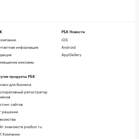
К
РБК Новости
компании
iOS
нтактная информация
Android
дакция
AppGallery
змещение рекламы
угие продукты РБК
лако для бизнеса
рпоративный регистратор
менов
стинг сайтов
г.решения
акомства
йт знакомств podbor.ru
К Компании