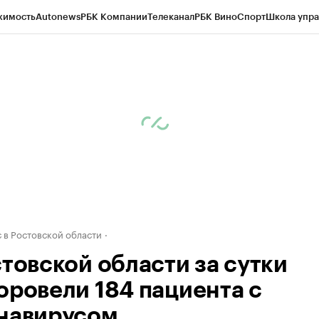
жимость
Autonews
РБК Компании
Телеканал
РБК Вино
Спорт
Школа упра
д
Стиль
Крипто
РБК Бизнес-среда
Дискуссионный клуб
Исследования
К
рагентов
Политика
Экономика
Бизнес
Технологии и медиа
Финансы
Рын
 в Ростовской области
стовской области за сутки
оровели 184 пациента с
навирусом