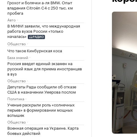
Грохот и болячки а-ля BMW. Опыт
владения Citroёn C4 с 250 тыс. км
пробега
Авто
В МИФИ заявили, что международная
работа вузов России «только
началась»
РАДИО
Общество
Что такое Кинбурнская коса
База знаний
Россия введет единый экзамен на
русский язык для приема иностранцев
в вуз
Общество
Депутаты Рады сообщили об отказе
США в назначении Умерова послом
Политика
Ученые раскрыли роль «солнечных
перьев» в формировании мощных
вспышек
Общество
Военная операция на Украине. Карта
боевых действий