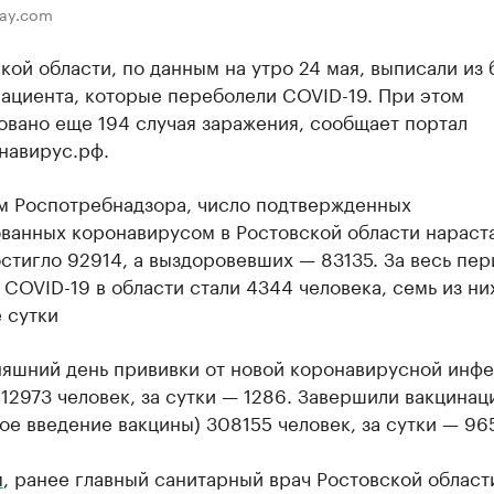
bay.com
кой области, по данным на утро 24 мая, выписали из 
ациента, которые переболели COVID-19. При этом
овано еще 194 случая заражения, сообщает портал
навирус.рф.
м Роспотребнадзора, число подтвержденных
ванных коронавирусом в Ростовской области нарас
стигло 92914, а выздоровевших — 83135. За весь пер
COVID-19 в области стали 4344 человека, семь из ни
 сутки
няшний день прививки от новой коронавирусной инф
12973 человек, за сутки — 1286. Завершили вакцинац
ое введение вакцины) 308155 человек, за сутки — 965
м
, ранее главный санитарный врач Ростовской област