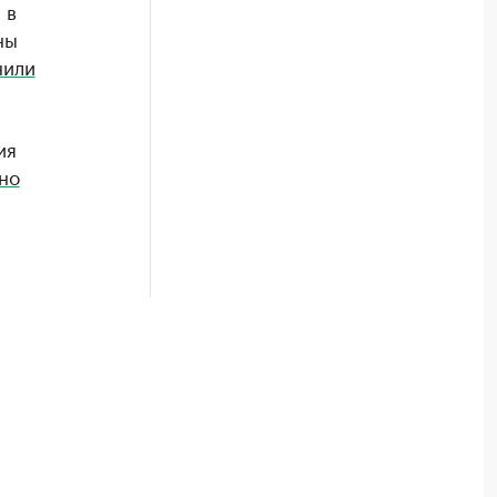
 в
ны
нили
ия
но