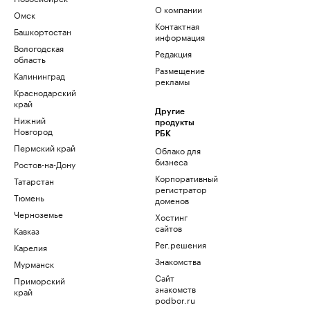
О компании
Омск
Контактная
Башкортостан
информация
Вологодская
Редакция
область
Размещение
Калининград
рекламы
Краснодарский
край
Другие
Нижний
продукты
Новгород
РБК
Пермский край
Облако для
бизнеса
Ростов-на-Дону
Корпоративный
Татарстан
регистратор
Тюмень
доменов
Черноземье
Хостинг
сайтов
Кавказ
Рег.решения
Карелия
Знакомства
Мурманск
Сайт
Приморский
знакомств
край
podbor.ru