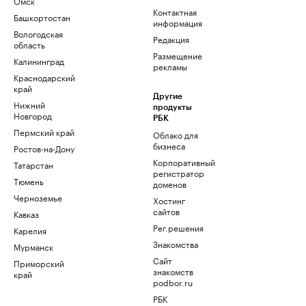
Омск
Контактная
Башкортостан
информация
Вологодская
Редакция
область
Размещение
Калининград
рекламы
Краснодарский
край
Другие
Нижний
продукты
Новгород
РБК
Пермский край
Облако для
бизнеса
Ростов-на-Дону
Корпоративный
Татарстан
регистратор
Тюмень
доменов
Черноземье
Хостинг
сайтов
Кавказ
Рег.решения
Карелия
Знакомства
Мурманск
Сайт
Приморский
знакомств
край
podbor.ru
РБК