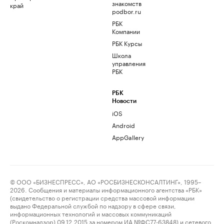
знакомств
край
podbor.ru
РБК
Компании
РБК Курсы
Школа
управления
РБК
РБК
Новости
iOS
Android
AppGallery
© ООО «БИЗНЕСПРЕСС», АО «РОСБИЗНЕСКОНСАЛТИНГ», 1995–
2026. Сообщения и материалы информационного агентства «РБК»
(свидетельство о регистрации средства массовой информации
выдано Федеральной службой по надзору в сфере связи,
информационных технологий и массовых коммуникаций
(Роскомнадзор) 09.12.2015 за номером ИА №ФС77-63848) и сетевого