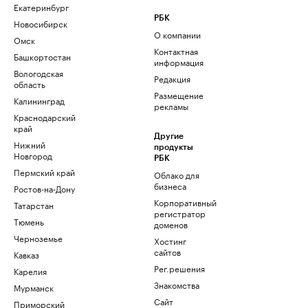
Екатеринбург
РБК
Новосибирск
О компании
Омск
Контактная
Башкортостан
информация
Вологодская
Редакция
область
Размещение
Калининград
рекламы
Краснодарский
край
Другие
Нижний
продукты
Новгород
РБК
Пермский край
Облако для
бизнеса
Ростов-на-Дону
Корпоративный
Татарстан
регистратор
Тюмень
доменов
Черноземье
Хостинг
сайтов
Кавказ
Рег.решения
Карелия
Знакомства
Мурманск
Сайт
Приморский