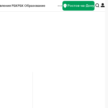
Ростов-на-Дону
вления РБК
РБК Образование
редитные рейтинги
Франшизы
Газета
ок наличной валюты