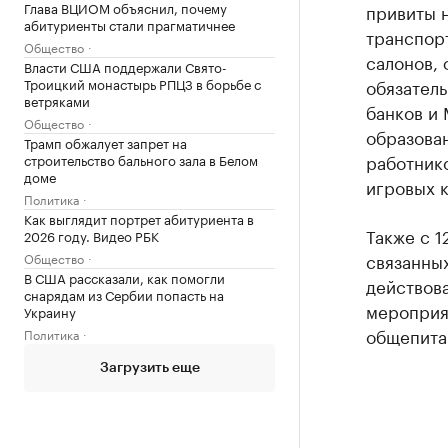
Глава ВЦИОМ объяснил, почему
привиты 
абитуриенты стали прагматичнее
транспорт
Общество
салонов, 
Власти США поддержали Свято-
Троицкий монастырь РПЦЗ в борьбе с
обязатель
ветряками
банков и 
Общество
образован
Трамп обжалует запрет на
работнико
строительство бального зала в Белом
доме
игровых к
Политика
Как выглядит портрет абитуриента в
Также с 1
2026 году. Видео РБК
связанны
Общество
В США рассказали, как помогли
действова
снарядам из Сербии попасть на
мероприя
Украину
общепита
Политика
Загрузить еще