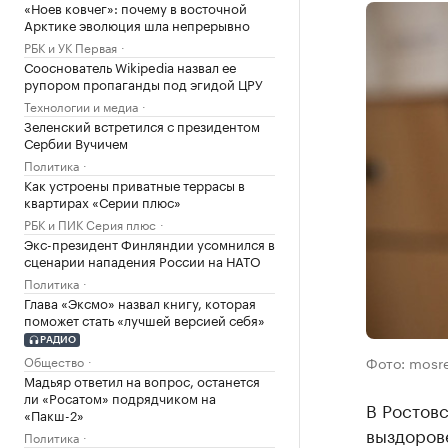
«Ноев ковчег»: почему в восточной
Арктике эволюция шла непрерывно
РБК и УК Первая
Сооснователь Wikipedia назвал ее
рупором пропаганды под эгидой ЦРУ
Технологии и медиа
Зеленский встретился с президентом
Сербии Вучичем
Политика
Как устроены приватные террасы в
квартирах «Серии плюс»
РБК и ПИК Серия плюс
Экс-президент Финляндии усомнился в
сценарии нападения России на НАТО
Политика
Глава «Эксмо» назвал книгу, которая
поможет стать «лучшей версией себя»
РАДИО
Общество
Фото: mosre
Мадьяр ответил на вопрос, останется
ли «Росатом» подрядчиком на
В Ростовс
«Пакш-2»
выздорове
Политика