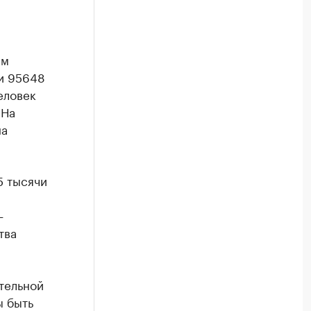
им
ли 95648
еловек
 На
на
5 тысячи
—
тва
тельной
ы быть