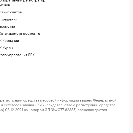
менов
стинг сайтов
г.решения
акомства
йт знакомств podbor.ru
К Компании
К Курсы
ола управления РБК
регистрации средства массовой информации выдано Федеральной
и сетевого издания «РБК» (свидетельство о регистрации средства
ор) 03.12.2021 за номером ЭЛ №ФС77-82385) сопровождаются