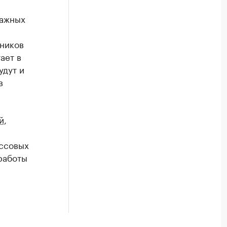
сажных
дников
ает в
удут и
в
й
,
ассовых
работы