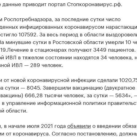
е данные приводит портал Стопкоронавирус.рф.
 Роспотребнадзора, за последние сутки число
денных инфицированных коронавирусом нарастающ
стигло 107592. За весь период в области выздорове
За минувшие сутки в Ростовской области умерли 10 ч
19.Лечение в стационарах получают 3449 пациентов.
й ИВЛ в тяжелом состоянии находятся 34 человека, 
вной ИВЛ — 289 человек.
и от новой коронавирусной инфекции сделали 1020,7
за сутки — 8045. Завершили вакцинацию (двукратное
вакцины) 666,28 тысячи человек, за сутки — 5634», 
 в управление информационной политики правительс
й области.
 в начале июля 2021 года
объявили
о введении обяза
ии от коронавируса. Согласно постановлению, должн