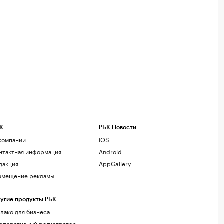
К
РБК Новости
компании
iOS
нтактная информация
Android
дакция
AppGallery
змещение рекламы
угие продукты РБК
лако для бизнеса
рпоративный регистратор