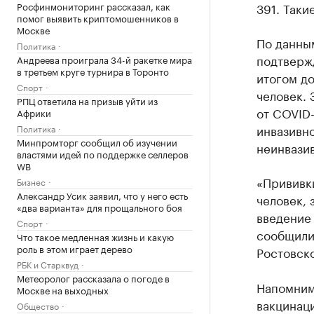
Росфинмониторинг рассказал, как
391. Таки
помог выявить криптомошенников в
Москве
По данным
Политика
подтверж
Андреева проиграла 34-й ракетке мира
в третьем круге турнира в Торонто
итогом до
Спорт
человек. 
РПЦ ответила на призыв уйти из
от COVID-
Африки
инвазивно
Политика
Минпромторг сообщил об изучении
неинвази
властями идей по поддержке селлеров
WB
«Прививк
Бизнес
Александр Усик заявил, что у него есть
человек, 
«два варианта» для прощального боя
введение 
Спорт
сообщили
Что такое медленная жизнь и какую
роль в этом играет дерево
Ростовско
РБК и Старквуд
Метеоролог рассказала о погоде в
Напомним,
Москве на выходных
вакцинац
Общество