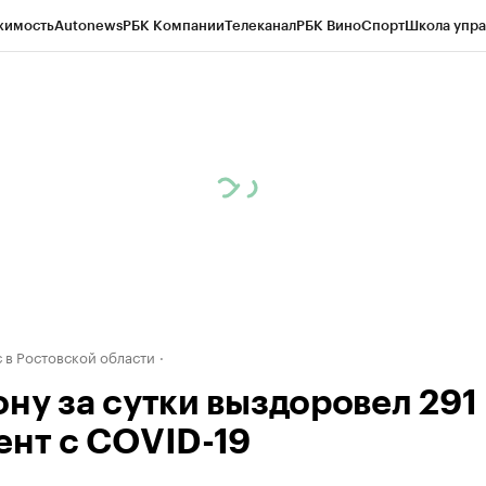
жимость
Autonews
РБК Компании
Телеканал
РБК Вино
Спорт
Школа упра
д
Стиль
Крипто
РБК Бизнес-среда
Дискуссионный клуб
Исследования
К
рагентов
Политика
Экономика
Бизнес
Технологии и медиа
Финансы
Рын
 в Ростовской области
ону за сутки выздоровел 291
ент с COVID-19