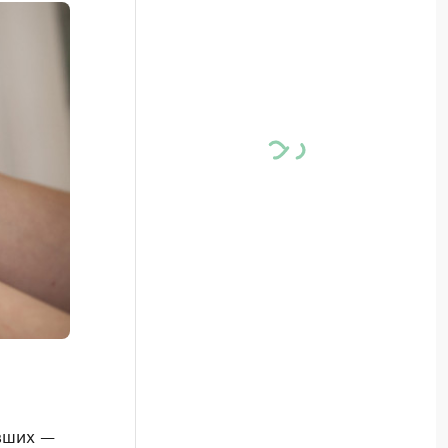
вших —