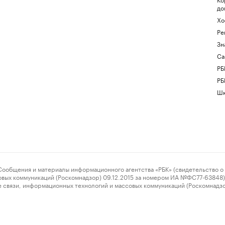
до
Хо
Ре
Зн
Са
РБ
РБ
Шк
ения и материалы информационного агентства «РБК» (свидетельство о 
овых коммуникаций (Роскомнадзор) 09.12.2015 за номером ИА №ФС77-63848) 
 связи, информационных технологий и массовых коммуникаций (Роскомнадз