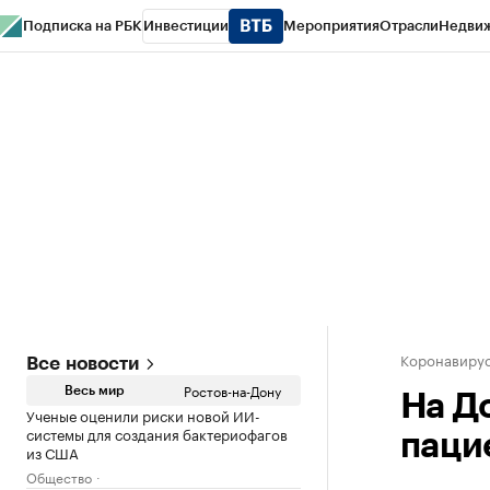
Подписка на РБК
Инвестиции
Мероприятия
Отрасли
Недви
РБК Курсы
РБК Life
Тренды
Визионеры
Национальные проекты
Горо
Спецпроекты СПб
Конференции СПб
Спецпроекты
Проверка конт
Коронавирус
Все новости
Ростов-на-Дону
Весь мир
На Д
Ученые оценили риски новой ИИ-
системы для создания бактериофагов
паци
из США
Общество