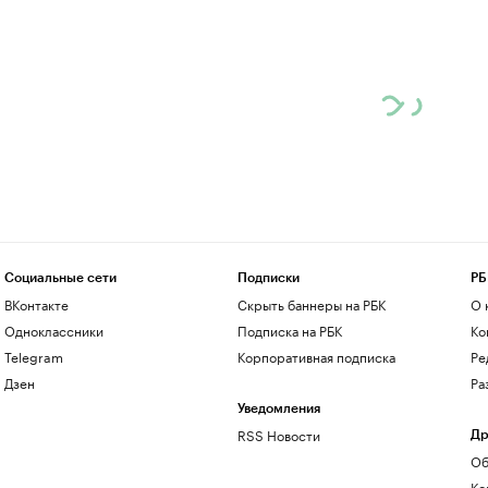
Социальные сети
Подписки
РБ
ВКонтакте
Скрыть баннеры на РБК
О 
Одноклассники
Подписка на РБК
Ко
Telegram
Корпоративная подписка
Ре
Дзен
Ра
Уведомления
RSS Новости
Др
Об
Ко