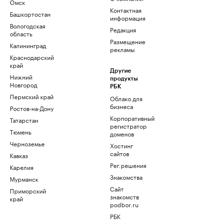
Омск
Контактная
Башкортостан
информация
Вологодская
Редакция
область
Размещение
Калининград
рекламы
Краснодарский
край
Другие
Нижний
продукты
Новгород
РБК
Пермский край
Облако для
бизнеса
Ростов-на-Дону
Корпоративный
Татарстан
регистратор
Тюмень
доменов
Черноземье
Хостинг
сайтов
Кавказ
Рег.решения
Карелия
Знакомства
Мурманск
Сайт
Приморский
знакомств
край
podbor.ru
РБК