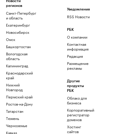
Новости
регионов
Уведомления
Санкт-Петербург
RSS Новости
и область
Екатеринбург
РБК
Новосибирск
О компании
Омск
Контактная
Башкортостан
информация
Вологодская
Редакция
область
Размещение
Калининград
рекламы
Краснодарский
край
Другие
Нижний
продукты
Новгород
РБК
Пермский край
Облако для
бизнеса
Ростов-на-Дону
Корпоративный
Татарстан
регистратор
Тюмень
доменов
Черноземье
Хостинг
сайтов
Кавказ