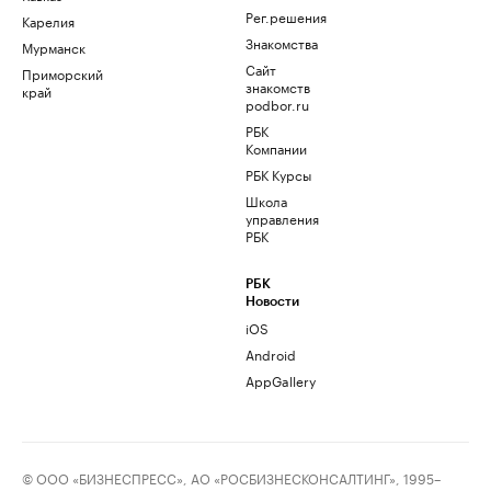
Рег.решения
Карелия
Знакомства
Мурманск
Сайт
Приморский
знакомств
край
podbor.ru
РБК
Компании
РБК Курсы
Школа
управления
РБК
РБК
Новости
iOS
Android
AppGallery
© ООО «БИЗНЕСПРЕСС», АО «РОСБИЗНЕСКОНСАЛТИНГ», 1995–