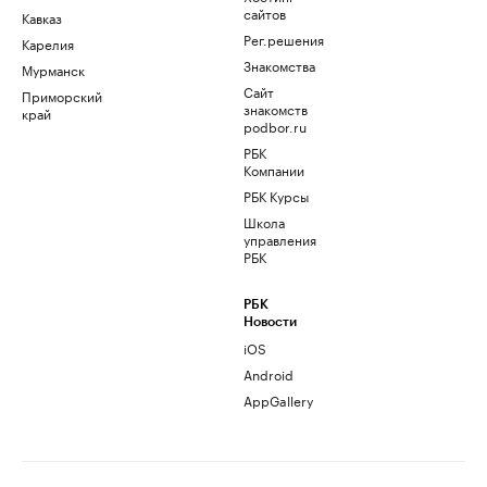
сайтов
Кавказ
Рег.решения
Карелия
Знакомства
Мурманск
Сайт
Приморский
знакомств
край
podbor.ru
РБК
Компании
РБК Курсы
Школа
управления
РБК
РБК
Новости
iOS
Android
AppGallery