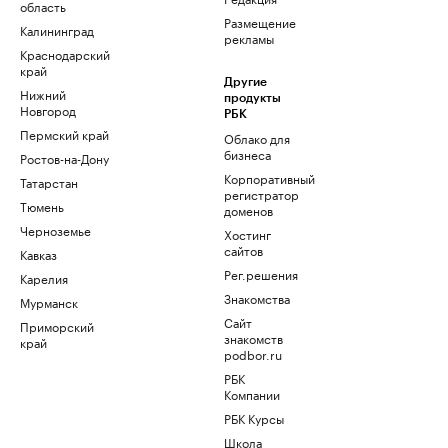
область
Размещение
Калининград
рекламы
Краснодарский
край
Другие
Нижний
продукты
Новгород
РБК
Пермский край
Облако для
бизнеса
Ростов-на-Дону
Корпоративный
Татарстан
регистратор
Тюмень
доменов
Черноземье
Хостинг
сайтов
Кавказ
Рег.решения
Карелия
Знакомства
Мурманск
Сайт
Приморский
знакомств
край
podbor.ru
РБК
Компании
РБК Курсы
Школа