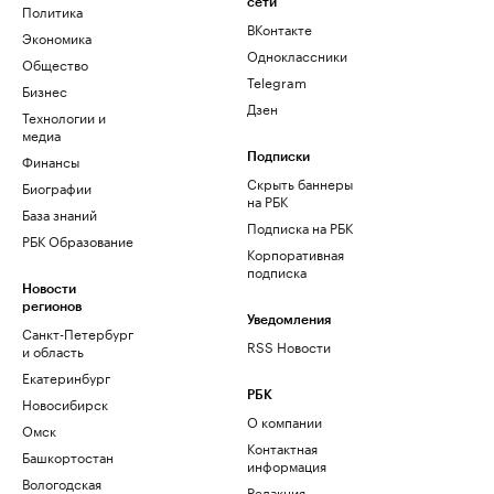
сети
Политика
ВКонтакте
Экономика
Одноклассники
Общество
Telegram
Бизнес
Дзен
Технологии и
медиа
Финансы
Подписки
Скрыть баннеры
Биографии
на РБК
База знаний
Подписка на РБК
РБК Образование
Корпоративная
подписка
Новости
регионов
Уведомления
Санкт-Петербург
RSS Новости
и область
Екатеринбург
РБК
Новосибирск
О компании
Омск
Контактная
Башкортостан
информация
Вологодская
Редакция