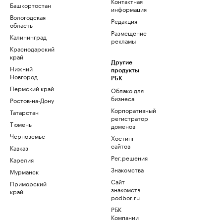
Контактная
Башкортостан
информация
Вологодская
Редакция
область
Размещение
Калининград
рекламы
Краснодарский
край
Другие
Нижний
продукты
Новгород
РБК
Пермский край
Облако для
бизнеса
Ростов-на-Дону
Корпоративный
Татарстан
регистратор
Тюмень
доменов
Черноземье
Хостинг
сайтов
Кавказ
Рег.решения
Карелия
Знакомства
Мурманск
Сайт
Приморский
знакомств
край
podbor.ru
РБК
Компании