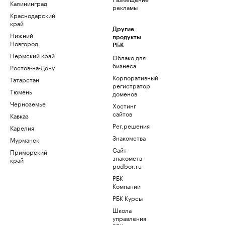
Калининград
рекламы
Краснодарский
край
Другие
Нижний
продукты
Новгород
РБК
Пермский край
Облако для
бизнеса
Ростов-на-Дону
Корпоративный
Татарстан
регистратор
Тюмень
доменов
Черноземье
Хостинг
сайтов
Кавказ
Рег.решения
Карелия
Знакомства
Мурманск
Сайт
Приморский
знакомств
край
podbor.ru
РБК
Компании
РБК Курсы
Школа
управления