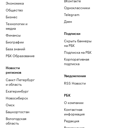
ВКонтакте
Экономика
Одноклассники
Общество
Telegram
Бизнес
Дзен
Технологии и
медиа
Финансы
Подписки
Скрыть баннеры
Биографии
на РБК
База знаний
Подписка на РБК
РБК Образование
Корпоративная
подписка
Новости
регионов
Уведомления
Санкт-Петербург
RSS Новости
и область
Екатеринбург
РБК
Новосибирск
О компании
Омск
Контактная
Башкортостан
информация
Вологодская
Редакция
область
Размещение