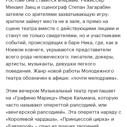
Михаил Заец и сценограф Степан Загарабян
затеяли со зрителями захватывающую игру:
зрители займут места не в зале, а прямо на
сцене театра вместе с действующими лицами и
станут не только свидетелями, но и участниками
событий, происходящих в баре Ника, где, как в
Ноевом ковчеге, укрываются представители
всего рода человеческого: писатели, докеры,
артисты, музыканты, девушки легкого
поведения. Жанр новой работы Молодежного
театра обозначен в афише: «почти мелодрама».
Этим вечером Музыкальный театр приглашает
на «Графиню Марицу» Имре Кальмана, которую
часто называют опереттой-рапсодией, или
«венгерской рапсодией». Эта оперетта наряду с
«Королевой чардаша», «Принцессой цирка» и
«Баядерой» – одно из лучших творений