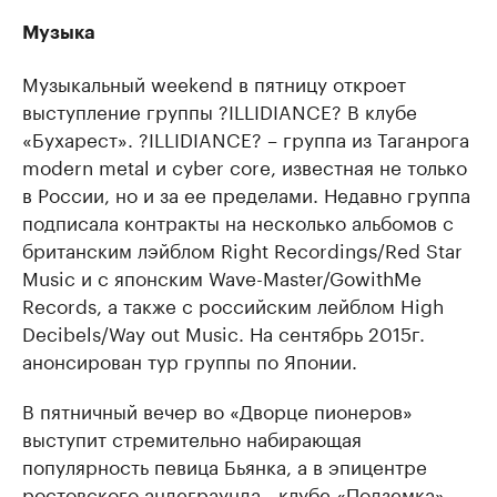
Музыка
Музыкальный weekend в пятницу откроет
выступление группы ?ILLIDIANCE? В клубе
«Бухарест». ?ILLIDIANCE? – группа из Таганрога
modern metal и cyber core, известная не только
в России, но и за ее пределами. Недавно группа
подписала контракты на несколько альбомов с
британским лэйблом Right Recordings/Red Star
Music и с японским Wave-Master/GowithMe
Records, а также с российским лейблом High
Decibels/Way out Music. На сентябрь 2015г.
анонсирован тур группы по Японии.
В пятничный вечер во «Дворце пионеров»
выступит стремительно набирающая
популярность певица Бьянка, а в эпицентре
ростовского андеграунда - клубе «Подземка» -