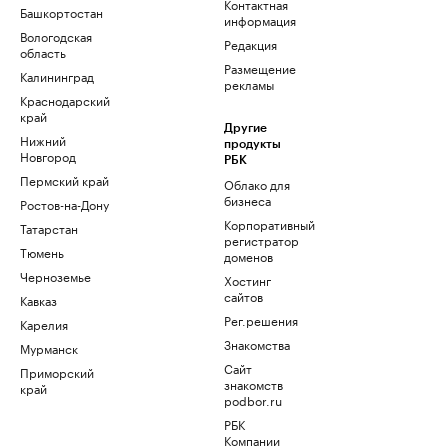
Контактная
Башкортостан
информация
Вологодская
Редакция
область
Размещение
Калининград
рекламы
Краснодарский
край
Другие
Нижний
продукты
Новгород
РБК
Пермский край
Облако для
бизнеса
Ростов-на-Дону
Корпоративный
Татарстан
регистратор
Тюмень
доменов
Черноземье
Хостинг
сайтов
Кавказ
Рег.решения
Карелия
Знакомства
Мурманск
Сайт
Приморский
знакомств
край
podbor.ru
РБК
Компании