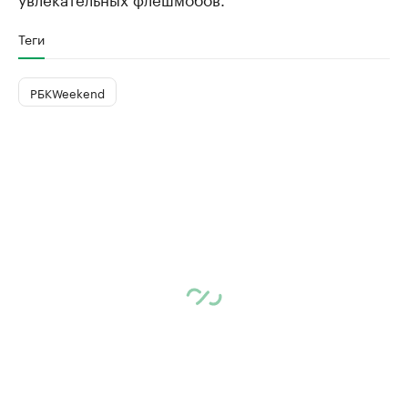
Теги
РБКWeekend