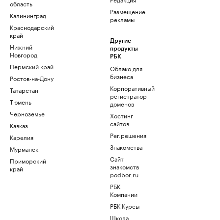
область
Размещение
Калининград
рекламы
Краснодарский
край
Другие
Нижний
продукты
Новгород
РБК
Пермский край
Облако для
бизнеса
Ростов-на-Дону
Корпоративный
Татарстан
регистратор
Тюмень
доменов
Черноземье
Хостинг
сайтов
Кавказ
Рег.решения
Карелия
Знакомства
Мурманск
Сайт
Приморский
знакомств
край
podbor.ru
РБК
Компании
РБК Курсы
Школа