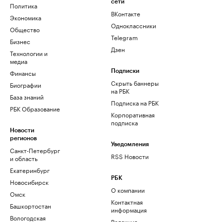
сети
Политика
ВКонтакте
Экономика
Одноклассники
Общество
Telegram
Бизнес
Дзен
Технологии и
медиа
Финансы
Подписки
Скрыть баннеры
Биографии
на РБК
База знаний
Подписка на РБК
РБК Образование
Корпоративная
подписка
Новости
регионов
Уведомления
Санкт-Петербург
RSS Новости
и область
Екатеринбург
РБК
Новосибирск
О компании
Омск
Контактная
Башкортостан
информация
Вологодская
Редакция