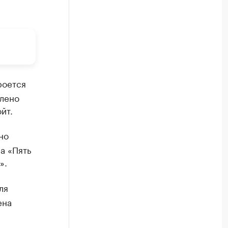
роется
влено
йт.
но
а «Пять
».
ля
ена