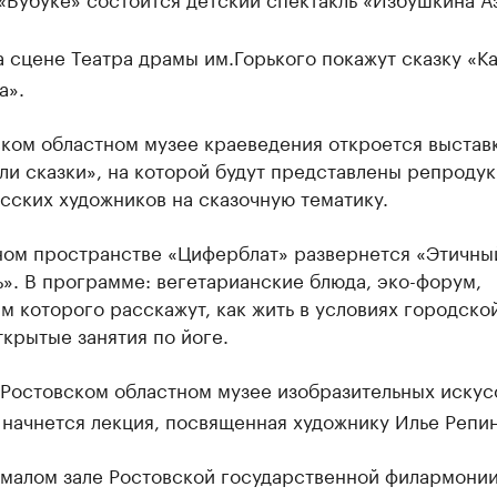
 сцене Театра драмы им.Горького покажут сказку «К
а».
ском областном музее краеведения откроется выстав
и сказки», на которой будут представлены репроду
сских художников на сказочную тематику.
ном пространстве «Циферблат» развернется «Этичны
». В программе: вегетарианские блюда, эко-форум,
м которого расскажут, как жить в условиях городско
ткрытые занятия по йоге.
Ростовском областном музее изобразительных искус
 начнется лекция, посвященная художнику Илье Репин
малом зале Ростовской государственной филармони