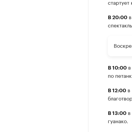
стартует 
в
В 20:00
спектакль
Воскре
в 
В 10:00
по петанк
в 
В 12:00
благотвор
в 
В 13:00
гуанако.