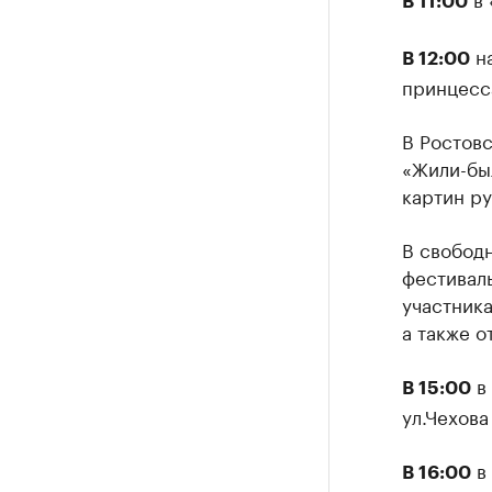
В 11:00
на
В 12:00
принцесс
В Ростов
«Жили-был
картин ру
В свобод
фестиваль
участника
а также о
в 
В 15:00
ул.Чехова
в 
В 16:00