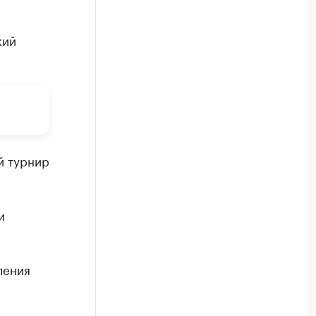
кий
й турнир
и
ления