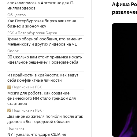
апокалипсиса» в Аргентине для IT-
Афиша Рос
миллиардеров
развлече
Общество
Как Петербургская биржа влияет на
бизнес и экономику
РБК и Петербургская Биржа
Тренер сборной сообщил, кто заменит
Мельникову и других лидеров на ЧЕ
Спорт
✍🏻 Сколько вам стоит привычка искать
идеальное решение? Проверьте себя
Из крайности в крайности: как ведут
себя конфликтные личности
Подписка на РБК
Мозги для робота. Как создание
физического ИИ стало трендом для
стартапов
Подписка на РБК
Два мирных жителя погибли после атак
дронов в Белгородской области
Политика
NYT узнала, что удары США не