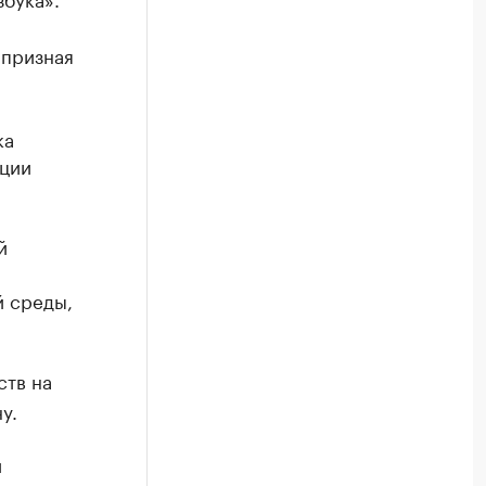
апризная
ка
кции
й
й среды,
ств на
у.
и