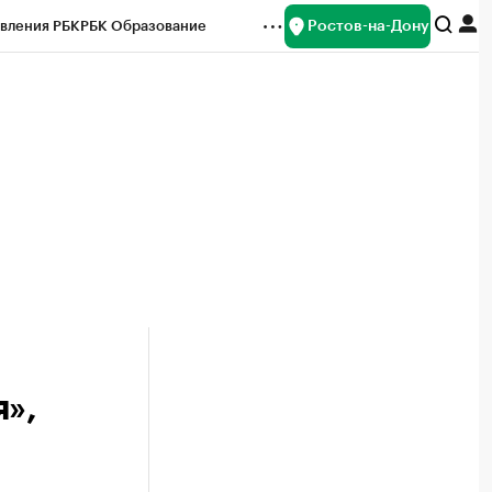
Ростов-на-Дону
вления РБК
РБК Образование
редитные рейтинги
Франшизы
Газета
ок наличной валюты
»,