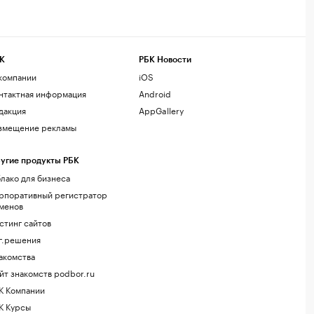
К
РБК Новости
компании
iOS
нтактная информация
Android
дакция
AppGallery
змещение рекламы
угие продукты РБК
лако для бизнеса
рпоративный регистратор
менов
стинг сайтов
г.решения
акомства
йт знакомств podbor.ru
К Компании
К Курсы