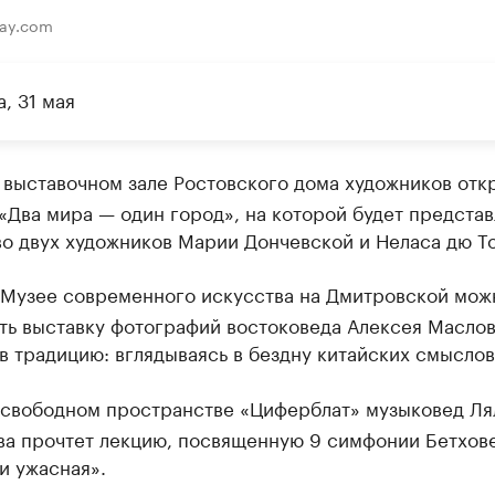
bay.com
, 31 мая
 выставочном зале Ростовского дома художников отк
«Два мира — один город», на которой будет предста
о двух художников Марии Дончевской и Неласа дю То
Музее современного искусства на Дмитровской мож
ть выставку фотографий востоковеда Алексея Маслов
в традицию: вглядываясь в бездну китайских смыслов
свободном пространстве «Циферблат» музыковед Ля
ва прочтет лекцию, посвященную 9 симфонии Бетхов
и ужасная».