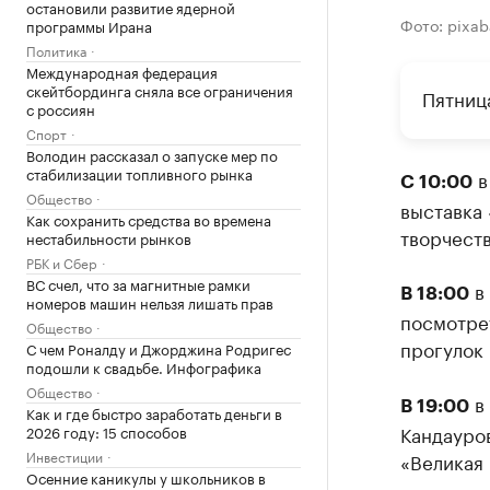
остановили развитие ядерной
Фото: pixa
программы Ирана
Политика
Международная федерация
скейтбординга сняла все ограничения
Пятница
с россиян
Спорт
Володин рассказал о запуске мер по
стабилизации топливного рынка
в
С 10:00
Общество
выставка 
Как сохранить средства во времена
творчеств
нестабильности рынков
РБК и Сбер
ВС счел, что за магнитные рамки
в 
В 18:00
номеров машин нельзя лишать прав
посмотре
Общество
прогулок 
С чем Роналду и Джорджина Родригес
подошли к свадьбе. Инфографика
Общество
в 
В 19:00
Как и где быстро заработать деньги в
Кандауро
2026 году: 15 способов
Инвестиции
«Великая 
Осенние каникулы у школьников в