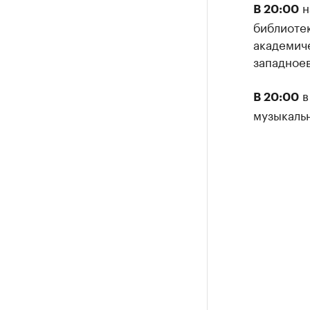
н
В 20:00
библиоте
академич
западное
в
В 20:00
музыкальн