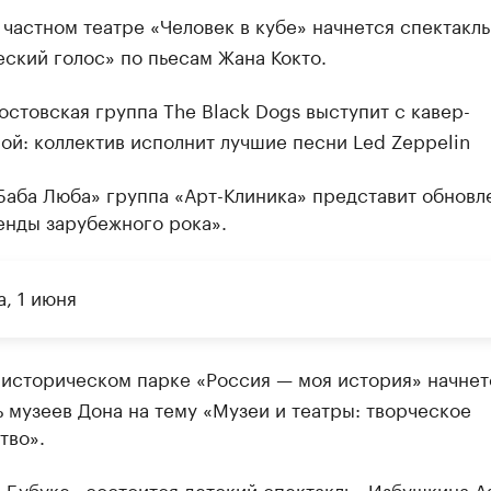
 частном театре «Человек в кубе» начнется спектакль
ский голос» по пьесам Жана Кокто.
стовская группа The Black Dogs выступит с кавер-
й: коллектив исполнит лучшие песни Led Zeppelin
Баба Люба» группа «Арт-Клиника» представит обновл
енды зарубежного рока».
, 1 июня
 историческом парке «Россия — моя история» начнет
 музеев Дона на тему «Музеи и театры: творческое
тво».
«Бубуке» состоится детский спектакль «Избушкина А