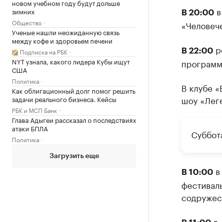
новом учебном году будут дольше
в
зимних
В 20:00
Общество
«Человече
Ученые нашли неожиданную связь
между кофе и здоровьем печени
ро
Подписка на РБК
В 22:00
NYT узнала, какого лидера Кубы ищут
программо
США
Политика
В клубе «
Как облигационный долг помог решить
шоу «Лег
задачи реального бизнеса. Кейсы
РБК и МСП Банк
Глава Адыгеи рассказал о последствиях
атаки БПЛА
Суббота
Политика
Загрузить еще
в
В 10:00
фестиваль
содружес
в 