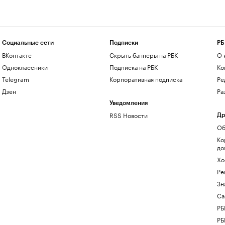
Социальные сети
Подписки
РБ
ВКонтакте
Скрыть баннеры на РБК
О 
Одноклассники
Подписка на РБК
Ко
Telegram
Корпоративная подписка
Ре
Дзен
Ра
Уведомления
RSS Новости
Др
Об
Ко
до
Хо
Ре
Зн
Са
РБ
РБ