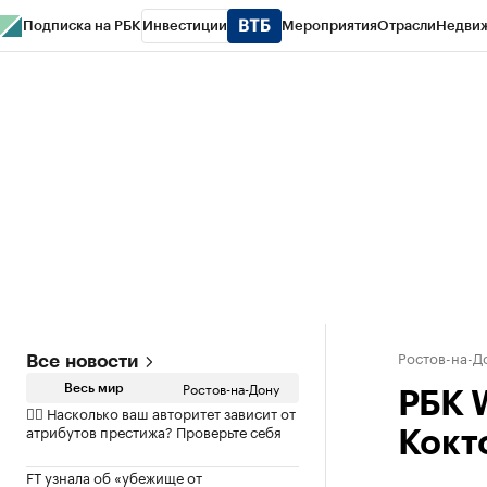
Подписка на РБК
Инвестиции
Мероприятия
Отрасли
Недви
РБК Курсы
РБК Life
Тренды
Визионеры
Национальные проекты
Горо
Спецпроекты СПб
Конференции СПб
Спецпроекты
Проверка конт
Ростов-на-Д
Все новости
Ростов-на-Дону
Весь мир
РБК 
✍🏻 Насколько ваш авторитет зависит от
атрибутов престижа? Проверьте себя
Кокт
FT узнала об «убежище от