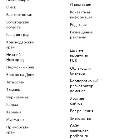
О компании
Омск
Контактная
Башкортостан
информация
Вологодская
Редакция
область
Размещение
Калининград
рекламы
Краснодарский
край
Другие
Нижний
продукты
Новгород
РБК
Пермский край
Облако для
бизнеса
Ростов-на-Дону
Корпоративный
Татарстан
регистратор
Тюмень
доменов
Черноземье
Хостинг
сайтов
Кавказ
Рег.решения
Карелия
Знакомства
Мурманск
Сайт
Приморский
знакомств
край
podbor.ru