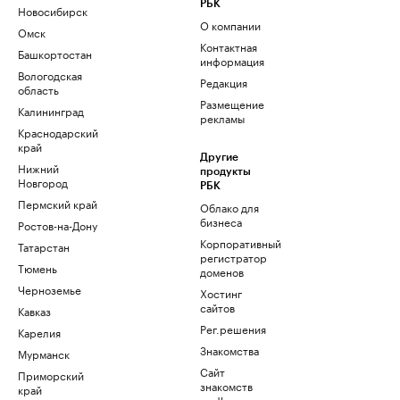
РБК
Новосибирск
О компании
Омск
Контактная
Башкортостан
информация
Вологодская
Редакция
область
Размещение
Калининград
рекламы
Краснодарский
край
Другие
Нижний
продукты
Новгород
РБК
Пермский край
Облако для
бизнеса
Ростов-на-Дону
Корпоративный
Татарстан
регистратор
Тюмень
доменов
Черноземье
Хостинг
сайтов
Кавказ
Рег.решения
Карелия
Знакомства
Мурманск
Сайт
Приморский
знакомств
край
podbor.ru