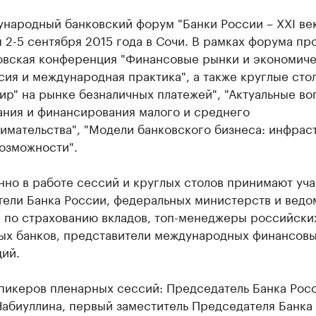
ународный банковский форум "Банки России – XXI ве
 2-5 сентября 2015 года в Сочи. В рамках форума пр
ковская конференция "Финансовые рынки и экономич
сия и международная практика", а также круглые сто
ир" на рынке безналичных платежей", "Актуальные в
ания и финансирования малого и среднего
имательства", "Модели банковского бизнеса: инфрас
озможности".
но в работе сессий и круглых столов принимают уча
тели Банка России, федеральных министерств и ведо
а по страхованию вкладов, топ-менеджеры российски
ых банков, представители международных финансов
ий.
спикеров пленарных сессий: Председатель Банка Рос
Набиуллина, первый заместитель Председателя Банка