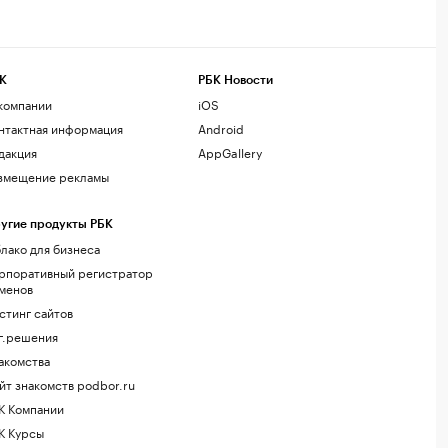
К
РБК Новости
компании
iOS
нтактная информация
Android
дакция
AppGallery
змещение рекламы
угие продукты РБК
лако для бизнеса
рпоративный регистратор
менов
стинг сайтов
г.решения
акомства
йт знакомств podbor.ru
К Компании
К Курсы