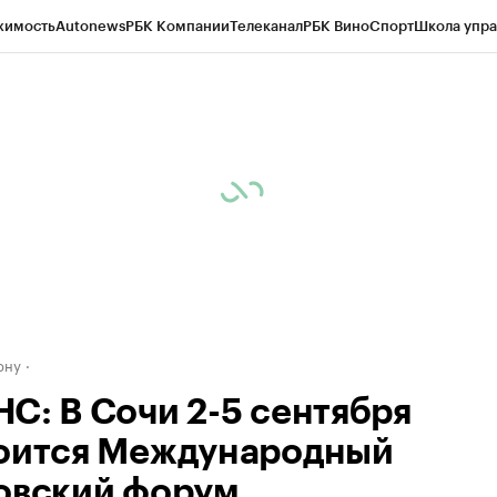
жимость
Autonews
РБК Компании
Телеканал
РБК Вино
Спорт
Школа упра
д
Стиль
Крипто
РБК Бизнес-среда
Дискуссионный клуб
Исследования
К
рагентов
Политика
Экономика
Бизнес
Технологии и медиа
Финансы
Рын
ону
С: В Сочи 2-5 сентября
оится Международный
овский форум