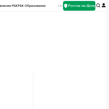
Ростов-на-Дону
вления РБК
РБК Образование
редитные рейтинги
Франшизы
Газета
ок наличной валюты