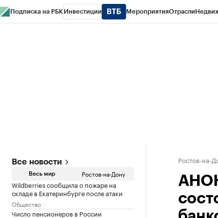
Подписка на РБК
Инвестиции
Мероприятия
Отрасли
Недви
РБК Курсы
РБК Life
Тренды
Визионеры
Национальные проекты
Горо
Спецпроекты СПб
Конференции СПб
Спецпроекты
Проверка конт
Ростов-на-Д
Все новости
Ростов-на-Дону
Весь мир
АНОН
Wildberries сообщила о пожаре на
складе в Екатеринбурге после атаки
сост
Общество
Число пенсионеров в России
банк