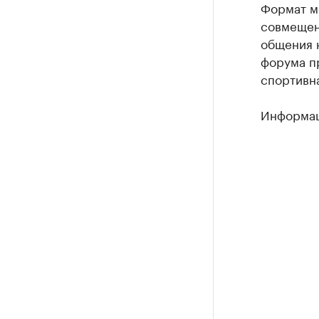
Формат м
совмещен
общения 
форума п
спортивн
Информац