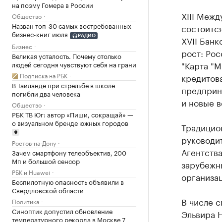
на поэму Гомера в России
XIII Межд
Общество
Назван топ-30 самых востребованных
состоится
бизнес-книг июля
РАДИО
XVII Бан
Бизнес
рост: Рос
Великая усталость. Почему столько
"Карта "М
людей сегодня чувствуют себя на грани
Подписка на РБК
кредитов
В Таиланде при стрельбе в школе
предприн
погибли два человека
и новые в
Общество
РБК ТВ Юг: автор «Пиши, сокращай» —
о визуальном бренде южных городов
Традицион
руководи
Ростов-на-Дону
Агентств
Зачем смартфону телеобъектив, 200
Мп и большой сенсор
зарубежн
РБК и Huawei
организац
Беспилотную опасность объявили в
Свердловской области
В числе 
Политика
Синоптик допустил обновление
Эльвира 
температурного рекорда в Москве 7