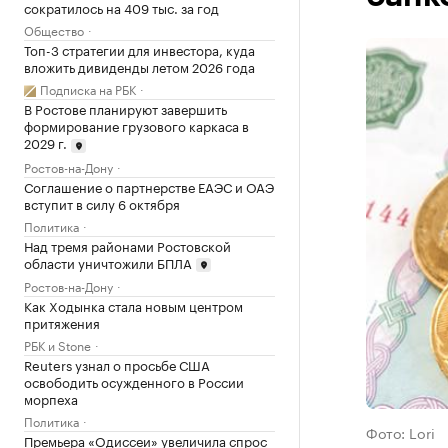
сократилось на 409 тыс. за год
Общество
Топ-3 стратегии для инвестора, куда
вложить дивиденды летом 2026 года
Подписка на РБК
В Ростове планируют завершить
формирование грузового каркаса в
2029 г.
Ростов-на-Дону
Соглашение о партнерстве ЕАЭС и ОАЭ
вступит в силу 6 октября
Политика
Над тремя районами Ростовской
области уничтожили БПЛА
Ростов-на-Дону
Как Ходынка стала новым центром
притяжения
РБК и Stone
Reuters узнал о просьбе США
освободить осужденного в России
морпеха
Политика
Фото: Lori
Премьера «Одиссеи» увеличила спрос