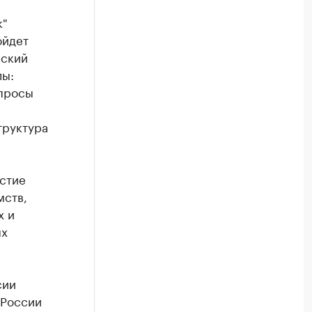
к"
ойдет
еский
лы:
опросы
труктура
стие
мств,
х и
ых
сии
 России