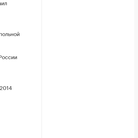
аил
польной
России
 2014