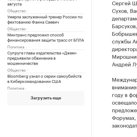
Сергей Ш
августа
Сухов, В
Общество
Умерла заслуженный тренер России по
департам
фехтованию Фаина Саевич
Барсуков
Общество
Бобрышев
Минтранс предложил способ
финансирования защиты трасс от БПЛА
службы А
Политика
директора
Супруге главы издательства «Джем»
Мирошник
предъявили обвинение в
Андрей Л
мошенничестве
Общество
Bloomberg узнал о серии самоубийств
Междунар
в Киберкомандовании США
внимание
Политика
году в фо
Загрузить еще
освещало
предложен
Форумах,
законодат