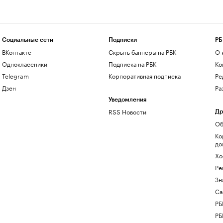
Социальные сети
Подписки
РБ
ВКонтакте
Скрыть баннеры на РБК
О 
Одноклассники
Подписка на РБК
Ко
Telegram
Корпоративная подписка
Ре
Дзен
Ра
Уведомления
RSS Новости
Др
Об
Ко
до
Хо
Ре
Зн
Са
РБ
РБ