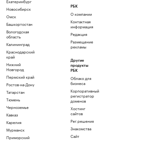
Екатеринбург
РБК
Новосибирск
О компании
Омск
Контактная
Башкортостан
информация
Вологодская
Редакция
область
Размещение
Калининград
рекламы
Краснодарский
край
Другие
Нижний
продукты
Новгород
РБК
Пермский край
Облако для
бизнеса
Ростов-на-Дону
Корпоративный
Татарстан
регистратор
Тюмень
доменов
Черноземье
Хостинг
сайтов
Кавказ
Рег.решения
Карелия
Знакомства
Мурманск
Сайт
Приморский
знакомств