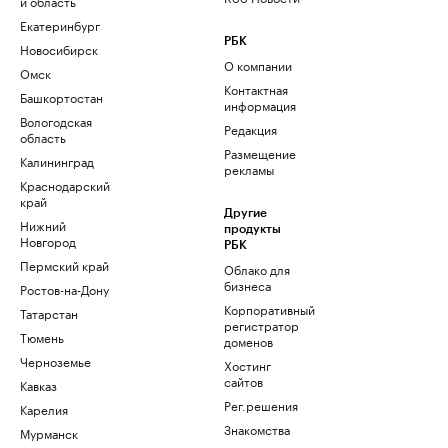
и область
Екатеринбург
РБК
Новосибирск
О компании
Омск
Контактная
Башкортостан
информация
Вологодская
Редакция
область
Размещение
Калининград
рекламы
Краснодарский
край
Другие
Нижний
продукты
Новгород
РБК
Пермский край
Облако для
бизнеса
Ростов-на-Дону
Корпоративный
Татарстан
регистратор
Тюмень
доменов
Черноземье
Хостинг
сайтов
Кавказ
Рег.решения
Карелия
Знакомства
Мурманск