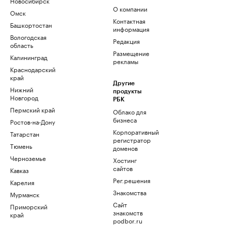
Новосибирск
О компании
Омск
Контактная
Башкортостан
информация
Вологодская
Редакция
область
Размещение
Калининград
рекламы
Краснодарский
край
Другие
Нижний
продукты
Новгород
РБК
Пермский край
Облако для
бизнеса
Ростов-на-Дону
Корпоративный
Татарстан
регистратор
Тюмень
доменов
Черноземье
Хостинг
сайтов
Кавказ
Рег.решения
Карелия
Знакомства
Мурманск
Сайт
Приморский
знакомств
край
podbor.ru