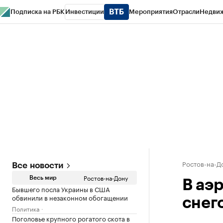
Подписка на РБК
Инвестиции
Мероприятия
Отрасли
Недви
РБК Курсы
РБК Life
Тренды
Визионеры
Национальные проекты
Горо
Спецпроекты СПб
Конференции СПб
Спецпроекты
Проверка конт
Ростов-на-Д
Все новости
Ростов-на-Дону
Весь мир
В аэ
Бывшего посла Украины в США
обвинили в незаконном обогащении
снег
Политика
Поголовье крупного рогатого скота в