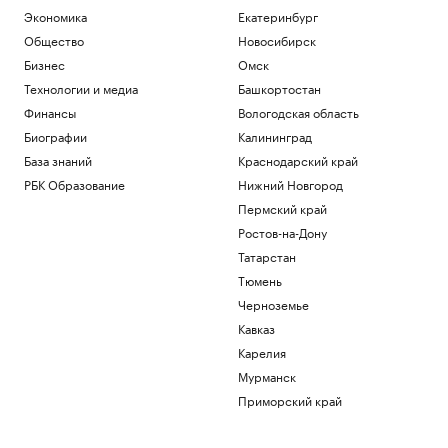
Отпуск без «сюрпризов»: пять вещей, о
Экономика
Екатеринбург
которых туристы жалеют в аэропорту
Общество
Новосибирск
РБК Компании
Бизнес
Омск
11 мифов об ИИ в промышленности — и
как все устроено на практике
Технологии и медиа
Башкортостан
РБК и Yandex Cloud
Финансы
Вологодская область
Что такое Executive MBA и зачем
Биографии
Калининград
получать эту степень
База знаний
Краснодарский край
Образование
РБК Образование
Нижний Новгород
Суды и новые траты. Чем еще грозит
водителям запрет сверхвыплат по
Пермский край
ОСАГО
Ростов-на-Дону
Авто
Татарстан
Посольство России в Колумбии
Тюмень
отвергло обвинения в вербовке
наемников
Черноземье
Политика
Кавказ
Карелия
Загрузить еще
Мурманск
Приморский край