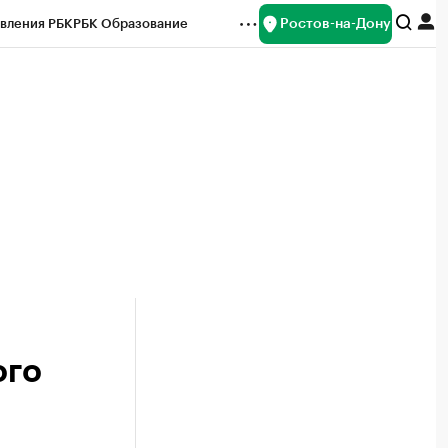
Ростов-на-Дону
вления РБК
РБК Образование
редитные рейтинги
Франшизы
Газета
ок наличной валюты
ого