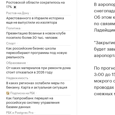
Ростовской области сократилось на
В аэропор
17%
снегопада
Ростов-на-Дону
Об этом 
Арестованного в Израиле историка
еще не выпустили из изолятора
по связя
Политика
Ладейщик
Презентацию Возиньи в новом клубе
посетило более 30 тыс. человек
"Закрытие
Спорт
будет зав
Как российские бизнес-школы
пересобирают программы под новую
аэропорт
реальность
Образование
По прогно
От каких материалов при ремонте дома
стоит отказаться в 2026 году
3:00 до 1
Недвижимость
мокрого с
В каких регионах ослабили меры по
проводах 
бензину. Карта и актуальная ситуация
снежных 
Подписка на РБК
Как Газпромбанк перешел на
российскую систему управления
базами данных
РБК и Postgres Pro