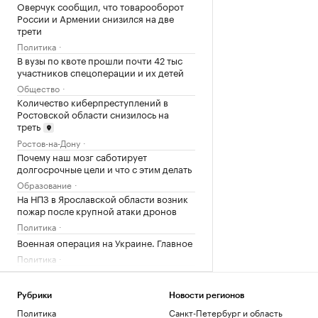
Оверчук сообщил, что товарооборот
России и Армении снизился на две
трети
Политика
В вузы по квоте прошли почти 42 тыс
участников спецоперации и их детей
Общество
Количество киберпреступлений в
Ростовской области снизилось на
треть
Ростов-на-Дону
Почему наш мозг саботирует
долгосрочные цели и что с этим делать
Образование
На НПЗ в Ярославской области возник
пожар после крупной атаки дронов
Политика
Военная операция на Украине. Главное
Политика
ИИ компании Meta во время
тестирования взломал систему другой
компании
Рубрики
Новости регионов
Политика
Санкт-Петербург и область
Технологии и медиа