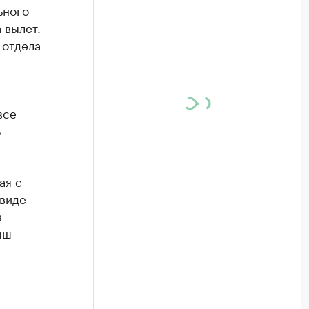
ьного
 вылет.
 отдела
все
ь
ая с
 виде
а
ыш