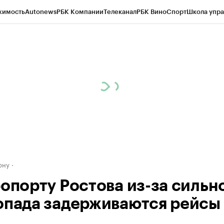
жимость
Autonews
РБК Компании
Телеканал
РБК Вино
Спорт
Школа упра
д
Стиль
Крипто
РБК Бизнес-среда
Дискуссионный клуб
Исследования
К
рагентов
Политика
Экономика
Бизнес
Технологии и медиа
Финансы
Рын
ону
ропорту Ростова из-за сильн
опада задерживаются рейсы