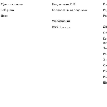
Одноклассники
Подписка на РБК
Ко
Telegram
Корпоративная подписка
Ре
Дзен
Ра
Уведомления
RSS Новости
Др
Об
Ко
до
Хо
Ре
Зн
Са
РБ
РБ
Шк