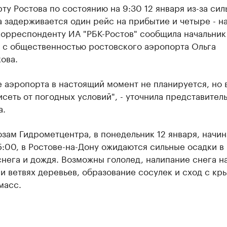
ту Ростова по состоянию на 9:30 12 января из-за сил
 задерживается один рейс на прибытие и четыре - на
корреспонденту ИА "РБК-Ростов" сообщила начальник
м с общественностью ростовского аэропорта Ольга
ова.
 аэропорта в настоящий момент не планируется, но 
исеть от погодных условий", - уточнила представител
а.
зам Гидрометцентра, в понедельник 12 января, начин
5:00, в Ростове-на-Дону ожидаются сильные осадки в
нега и дождя. Возможны гололед, налипание снега н
и ветвях деревьев, образование сосулек и сход с кр
масс.