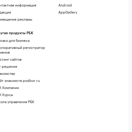
нтактная информация
Android
дакция
AppGallery
змещение рекламы
угие продукты РБК
лако для бизнеса
рпоративный регистратор
менов
стинг сайтов
г.решения
акомства
йт знакомств podbor.ru
К Компании
К Курсы
ола управления РБК