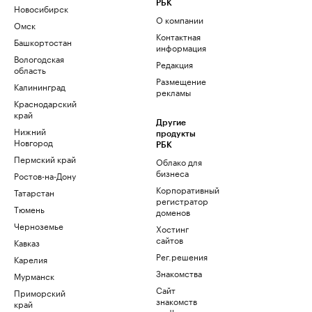
РБК
Новосибирск
О компании
Омск
Контактная
Башкортостан
информация
Вологодская
Редакция
область
Размещение
Калининград
рекламы
Краснодарский
край
Другие
Нижний
продукты
Новгород
РБК
Пермский край
Облако для
бизнеса
Ростов-на-Дону
Корпоративный
Татарстан
регистратор
Тюмень
доменов
Черноземье
Хостинг
сайтов
Кавказ
Рег.решения
Карелия
Знакомства
Мурманск
Сайт
Приморский
знакомств
край
podbor.ru