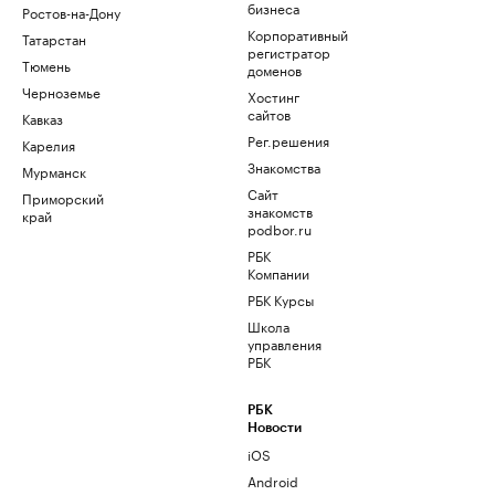
бизнеса
Ростов-на-Дону
Корпоративный
Татарстан
регистратор
Тюмень
доменов
Черноземье
Хостинг
сайтов
Кавказ
Рег.решения
Карелия
Знакомства
Мурманск
Сайт
Приморский
знакомств
край
podbor.ru
РБК
Компании
РБК Курсы
Школа
управления
РБК
РБК
Новости
iOS
Android