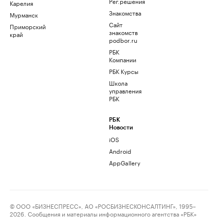
Рег.решения
Карелия
Знакомства
Мурманск
Сайт
Приморский
знакомств
край
podbor.ru
РБК
Компании
РБК Курсы
Школа
управления
РБК
РБК
Новости
iOS
Android
AppGallery
© ООО «БИЗНЕСПРЕСС», АО «РОСБИЗНЕСКОНСАЛТИНГ», 1995–
2026. Сообщения и материалы информационного агентства «РБК»