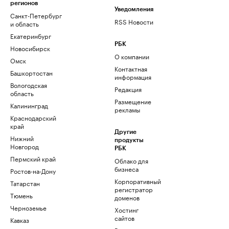
регионов
Уведомления
Санкт-Петербург
RSS Новости
и область
Екатеринбург
РБК
Новосибирск
О компании
Омск
Контактная
Башкортостан
информация
Вологодская
Редакция
область
Размещение
Калининград
рекламы
Краснодарский
край
Другие
Нижний
продукты
Новгород
РБК
Пермский край
Облако для
бизнеса
Ростов-на-Дону
Корпоративный
Татарстан
регистратор
Тюмень
доменов
Черноземье
Хостинг
сайтов
Кавказ