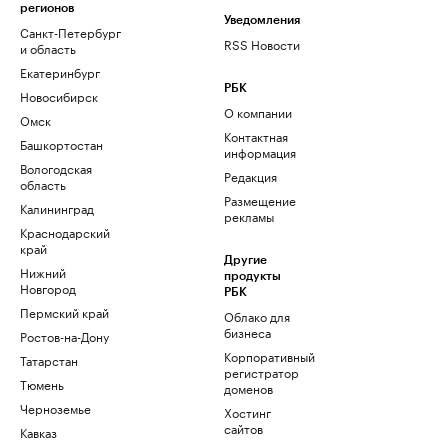
регионов
Уведомления
Санкт-Петербург
RSS Новости
и область
Екатеринбург
РБК
Новосибирск
О компании
Омск
Контактная
Башкортостан
информация
Вологодская
Редакция
область
Размещение
Калининград
рекламы
Краснодарский
край
Другие
Нижний
продукты
Новгород
РБК
Пермский край
Облако для
бизнеса
Ростов-на-Дону
Корпоративный
Татарстан
регистратор
Тюмень
доменов
Черноземье
Хостинг
сайтов
Кавказ