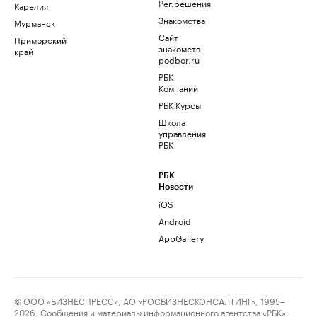
Рег.решения
Карелия
Знакомства
Мурманск
Сайт
Приморский
знакомств
край
podbor.ru
РБК
Компании
РБК Курсы
Школа
управления
РБК
РБК
Новости
iOS
Android
AppGallery
© ООО «БИЗНЕСПРЕСС», АО «РОСБИЗНЕСКОНСАЛТИНГ», 1995–
2026. Сообщения и материалы информационного агентства «РБК»