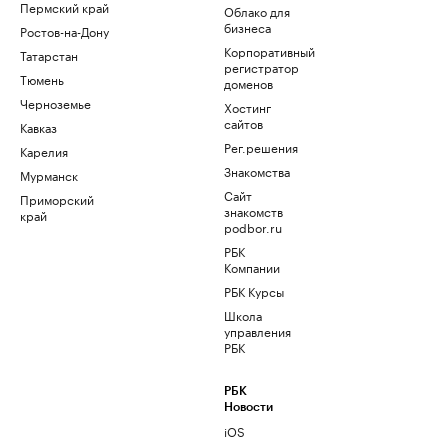
Пермский край
Облако для
бизнеса
Ростов-на-Дону
Корпоративный
Татарстан
регистратор
Тюмень
доменов
Черноземье
Хостинг
сайтов
Кавказ
Рег.решения
Карелия
Знакомства
Мурманск
Сайт
Приморский
знакомств
край
podbor.ru
РБК
Компании
РБК Курсы
Школа
управления
РБК
РБК
Новости
iOS