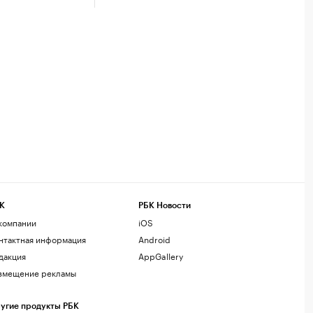
К
РБК Новости
компании
iOS
нтактная информация
Android
дакция
AppGallery
змещение рекламы
угие продукты РБК