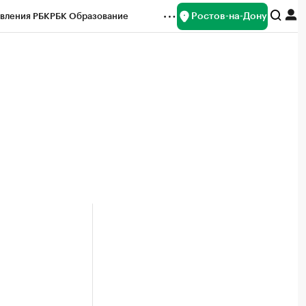
Ростов-на-Дону
вления РБК
РБК Образование
редитные рейтинги
Франшизы
Газета
ок наличной валюты