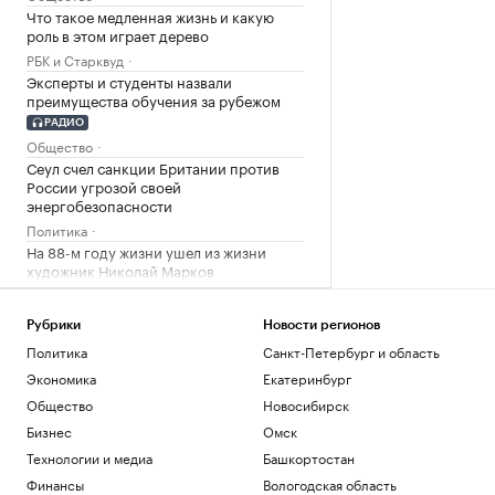
Что такое медленная жизнь и какую
роль в этом играет дерево
РБК и Старквуд
Эксперты и студенты назвали
преимущества обучения за рубежом
РАДИО
Общество
Сеул счел санкции Британии против
России угрозой своей
энергобезопасности
Политика
На 88-м году жизни ушел из жизни
художник Николай Марков
Общество
Отличия бензина классов Евро-2,
Рубрики
Новости регионов
Евро-3, Евро-4 и Евро-5. Видео РБК
Политика
Санкт-Петербург и область
Общество
Экономика
Екатеринбург
Генсек ООН осудил атаки украинских
беспилотников на регионы России
Общество
Новосибирск
Политика
Бизнес
Омск
Будущее Ходынского поля: от пашни и
Технологии и медиа
Башкортостан
аэродрома до города в городе
Финансы
Вологодская область
РБК и Stone