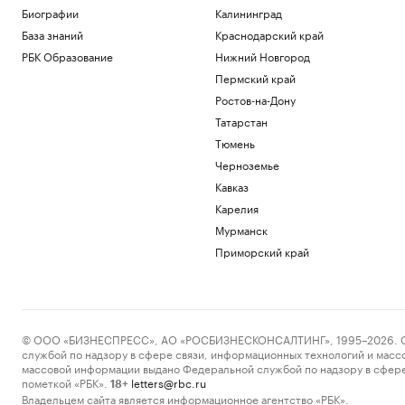
Биографии
Калининград
Футболисты «Сочи» из-за закрытия
аэропорта не смогли вылететь на матч
База знаний
Краснодарский край
Спорт
РБК Образование
Нижний Новгород
Винисиус продлил контракт с «Реалом»
Пермский край
на фоне слухов об уходе в «Арсенал»
Ростов-на-Дону
Спорт
Российский прыгун в воду взял второе
Татарстан
золото на чемпионате Европы
Тюмень
Спорт
Черноземье
«Аэрофлот» предупредил об
Кавказ
изменении расписания в Сочи и
Геленджике
Карелия
Политика
Мурманск
Приморский край
Загрузить еще
© ООО «БИЗНЕСПРЕСС», АО «РОСБИЗНЕСКОНСАЛТИНГ», 1995–2026. Сообщ
службой по надзору в сфере связи, информационных технологий и масс
массовой информации выдано Федеральной службой по надзору в сфере
пометкой «РБК».
letters@rbc.ru
18+
Владельцем сайта является информационное агентство «РБК».