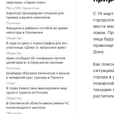
квартирах «Серии плюс»
РБК и ПИК Серия плюс
С 14 март
Аэропорт Домодедово открыли для
приема и вылета самолетов
городског
Политика
места ма
Женщина и ребенок погибли во время
ловли. Пр
непогоды в Смоленске
лица буду
Общество
В суде по делу о порнографии для экс-
правонар
участницы «Дома-2» запросили арест
Дону.
Общество
Иран сообщил об «операции против
целей врага» в Ормузском проливе
Как поясн
Политика
ситуацие
Шнайдер обыграла Калинскую и вышла
города в
в четвертый круг турнира в Торонто
пожарной
Спорт
В горах Казахстана эвакуировали еще
текущем г
одного туриста из России
раститель
Общество
В Смоленской области ввели режим ЧС
после мощного циклона
Общество