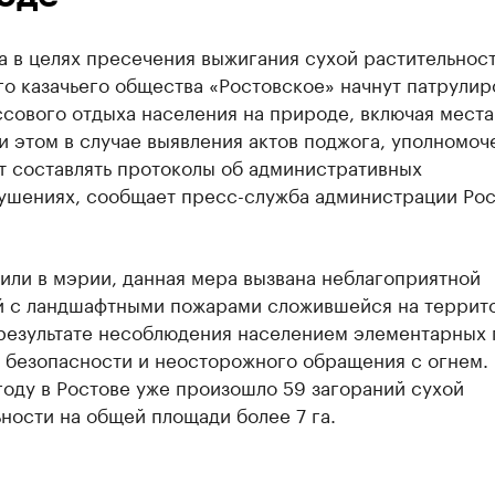
а в целях пресечения выжигания сухой растительнос
о казачьего общества «Ростовское» начнут патрулир
ссового отдыха населения на природе, включая мест
и этом в случае выявления актов поджога, уполномо
т составлять протоколы об административных
ушениях, сообщает пресс-служба администрации Рос
или в мэрии, данная мера вызвана неблагоприятной
й с ландшафтными пожарами сложившейся на террит
 результате несоблюдения населением элементарных 
 безопасности и неосторожного обращения с огнем.
оду в Ростове уже произошло 59 загораний сухой
ности на общей площади более 7 га.