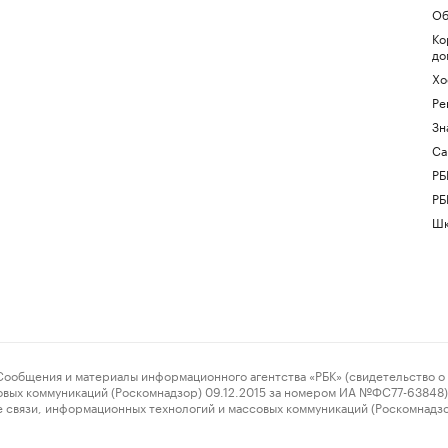
Об
Ко
до
Хо
Ре
Зн
Са
РБ
РБ
Шк
ения и материалы информационного агентства «РБК» (свидетельство о 
овых коммуникаций (Роскомнадзор) 09.12.2015 за номером ИА №ФС77-63848) 
 связи, информационных технологий и массовых коммуникаций (Роскомнадз