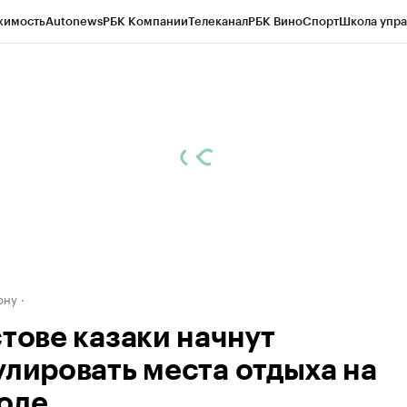
жимость
Autonews
РБК Компании
Телеканал
РБК Вино
Спорт
Школа упра
д
Стиль
Крипто
РБК Бизнес-среда
Дискуссионный клуб
Исследования
К
рагентов
Политика
Экономика
Бизнес
Технологии и медиа
Финансы
Рын
ону
стове казаки начнут
улировать места отдыха на
оде