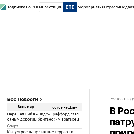
Подписка на РБК
Инвестиции
Мероприятия
Отрасли
Недви
РБК Курсы
РБК Life
Тренды
Визионеры
Национальные проекты
Горо
Спецпроекты СПб
Конференции СПб
Спецпроекты
Проверка конт
Ростов-на-Д
Все новости
Ростов-на-Дону
Весь мир
В Ро
Перешедший в «Лидс» Траффорд стал
самым дорогим британским вратарем
патр
Спорт
Как устроены приватные террасы в
прир