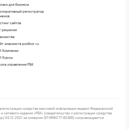
лако для бизнеса
рпоративный регистратор
менов
стинг сайтов
г.решения
акомства
йт знакомств podbor.ru
К Компании
К Курсы
ола управления РБК
регистрации средства массовой информации выдано Федеральной
и сетевого издания «РБК» (свидетельство о регистрации средства
ор) 03.12.2021 за номером ЭЛ №ФС77-82385) сопровождаются