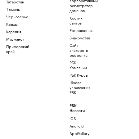
Корпоративный
Татарстан
регистратор
Тюмень
доменов
Черноземье
Хостинг
сайтов
Кавказ
Рег.решения
Карелия
Знакомства
Мурманск
Сайт
Приморский
знакомств
край
podbor.ru
РБК
Компании
РБК Курсы
Школа
управления
РБК
РБК
Новости
iOS
Android
AppGallery