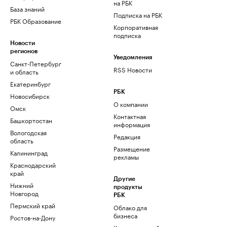
на РБК
База знаний
Подписка на РБК
РБК Образование
Корпоративная
подписка
Новости
регионов
Уведомления
Санкт-Петербург
RSS Новости
и область
Екатеринбург
РБК
Новосибирск
О компании
Омск
Контактная
Башкортостан
информация
Вологодская
Редакция
область
Размещение
Калининград
рекламы
Краснодарский
край
Другие
Нижний
продукты
Новгород
РБК
Пермский край
Облако для
бизнеса
Ростов-на-Дону