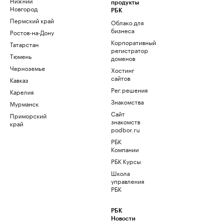
Нижний
продукты
Новгород
РБК
Пермский край
Облако для
бизнеса
Ростов-на-Дону
Корпоративный
Татарстан
регистратор
Тюмень
доменов
Черноземье
Хостинг
сайтов
Кавказ
Рег.решения
Карелия
Знакомства
Мурманск
Сайт
Приморский
знакомств
край
podbor.ru
РБК
Компании
РБК Курсы
Школа
управления
РБК
РБК
Новости