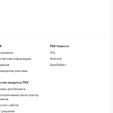
К
РБК Новости
компании
iOS
нтактная информация
Android
дакция
AppGallery
змещение рекламы
угие продукты РБК
лако для бизнеса
рпоративный регистратор
менов
стинг сайтов
г.решения