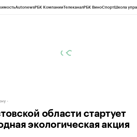
жимость
Autonews
РБК Компании
Телеканал
РБК Вино
Спорт
Школа упра
д
Стиль
Крипто
РБК Бизнес-среда
Дискуссионный клуб
Исследования
К
рагентов
Политика
Экономика
Бизнес
Технологии и медиа
Финансы
Рын
ону
стовской области стартует
одная экологическая акция