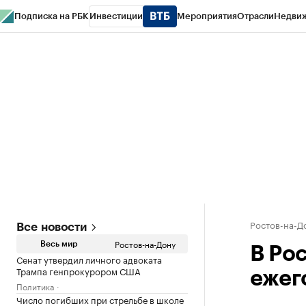
Подписка на РБК
Инвестиции
Мероприятия
Отрасли
Недви
РБК Курсы
РБК Life
Тренды
Визионеры
Национальные проекты
Горо
Спецпроекты СПб
Конференции СПб
Спецпроекты
Проверка конт
Ростов-на-Д
Все новости
Ростов-на-Дону
Весь мир
В Ро
Сенат утвердил личного адвоката
Трампа генпрокурором США
ежег
Политика
Число погибших при стрельбе в школе