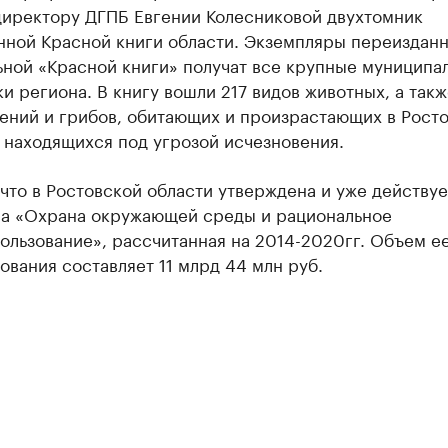
директору ДГПБ Евгении Колесниковой двухтомник
нной Красной книги области. Экземпляры переиздан
ьной «Красной книги» получат все крупные муниципа
и региона. В книгу вошли 217 видов животных, а такж
тений и грибов, обитающих и произрастающих в Рост
 находящихся под угрозой исчезновения.
что в Ростовской области утверждена и уже действуе
а «Охрана окружающей среды и рациональное
ользование», рассчитанная на 2014-2020гг. Объем е
вания составляет 11 млрд 44 млн руб.