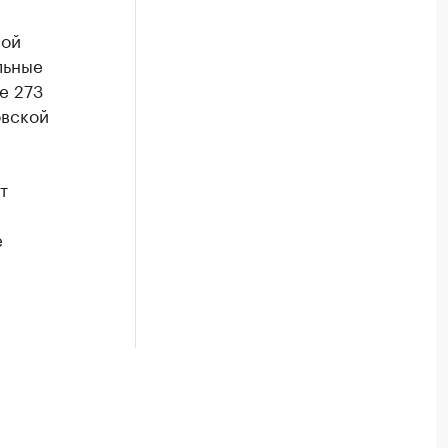
ной
льные
е 273
овской
т
е