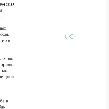
ическая
а
.
ных
лосы.
тие в
,5 тыс.
порядка
тыс.
счищено
ба в
бан