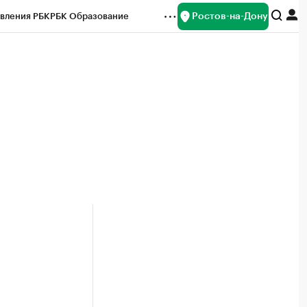
Ростов-на-Дону
вления РБК
РБК Образование
редитные рейтинги
Франшизы
Газета
ок наличной валюты