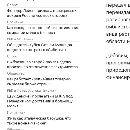
передал 
Спорт
Фон дер Ляйен призвала перекрывать
переизда
доходы России «со всех сторон»
регионал
Политика
библиотек
Как выход на фондовый рынок изменил
компании малого бизнеса
вида рас
РБК и МСП Банк
области и
Обладатель Кубка Стэнли Кузнецов
подписал контракт с «Сибирью»
Добавим, 
Спорт
программ
В Абхазии во второй раз за неделю
произошло отключение электричества
природоп
Общество
финансиро
Как работает крупнейшая товарно-
сырьевая биржа страны
РБК и Петербургская Биржа
Двух девочек после атаки БПЛА под
Геленджиком доставили в больницу
Москвы
Политика
Жить как итальянская бабушка: что
такое нонна-максинг
Общество