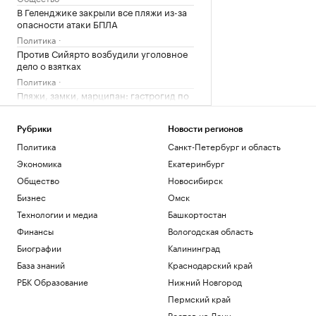
В Геленджике закрыли все пляжи из-за
опасности атаки БПЛА
Политика
Против Сийярто возбудили уголовное
дело о взятках
Политика
Пляжи, замки, марципан: гастрогид по
Калининградской области
РБК и РСХБ
Рубрики
Новости регионов
Белгородский оперштаб назвал число
Политика
Санкт-Петербург и область
пострадавших за сутки при атаках ВСУ
Экономика
Екатеринбург
Политика
Общество
Новосибирск
Загрузить еще
Бизнес
Омск
Технологии и медиа
Башкортостан
Финансы
Вологодская область
Биографии
Калининград
База знаний
Краснодарский край
РБК Образование
Нижний Новгород
Пермский край
Ростов-на-Дону