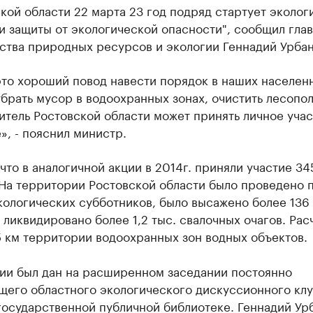
кой области 22 марта 23 год подряд стартует эколог
и защиты от экологической опасности", сообщил глав
ства природных ресурсов и экологии Геннадий Урбан
это хороший повод навести порядок в наших населен
убрать мусор в водоохранных зонах, очистить лесопо
тель Ростовской области может принять личное учас
», - пояснил министр.
что в аналогичной акции в 2014г. приняли участие 345
 На территории Ростовской области было проведено 
экологических субботников, было высажено более 136 
 ликвидировано более 1,2 тыс. свалочных очагов. Ра
 км территории водоохранных зон водных объектов.
ции был дан на расширенном заседании постоянно
щего областного экологического дискуссионного клу
государственной публичной библиотеке. Геннадий Ур