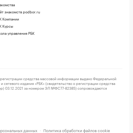
акомства
йт знакомств podbor.ru
К Компании
К Курсы
ола управления РБК
регистрации средства массовой информации выдано Федеральной
и сетевого издания «РБК» (свидетельство о регистрации средства
ор) 03.12.2021 за номером ЭЛ №ФС77-82385) сопровождаются
ерсональных данных
Политика обработки файлов cookie
·