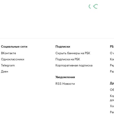
Социальные сети
Подписки
РБ
ВКонтакте
Скрыть баннеры на РБК
О 
Одноклассники
Подписка на РБК
Ко
Telegram
Корпоративная подписка
Ре
Дзен
Ра
Уведомления
RSS Новости
Др
Об
Ко
до
Хо
Ре