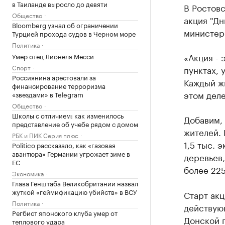
в Таиланде выросло до девяти
В Ростовс
Общество
акция "Дн
Bloomberg узнал об ограничении
министер
Турцией прохода судов в Черном море
Политика
«Акция - 
Умер отец Лионеля Месси
Спорт
пунктах, 
Россиянина арестовали за
Каждый жи
финансирование терроризма
этом деле
«звездами» в Telegram
Общество
Школы с отличием: как изменилось
Добавим, 
представление об учебе рядом с домом
жителей.
РБК и ПИК Серия плюс
1,5 тыс. 
Politico рассказало, как «газовая
авантюра» Германии угрожает зиме в
деревьев,
ЕС
более 225
Экономика
Глава Генштаба Великобритании назвал
жуткой «геймификацию убийств» в ВСУ
Старт ак
Политика
действую
Регбист японского клуба умер от
Донской 
теплового удара