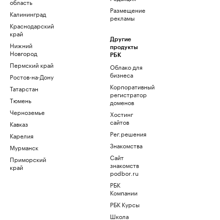
область
Размещение
Калининград
рекламы
Краснодарский
край
Другие
Нижний
продукты
Новгород
РБК
Пермский край
Облако для
бизнеса
Ростов-на-Дону
Корпоративный
Татарстан
регистратор
Тюмень
доменов
Черноземье
Хостинг
сайтов
Кавказ
Рег.решения
Карелия
Знакомства
Мурманск
Сайт
Приморский
знакомств
край
podbor.ru
РБК
Компании
РБК Курсы
Школа