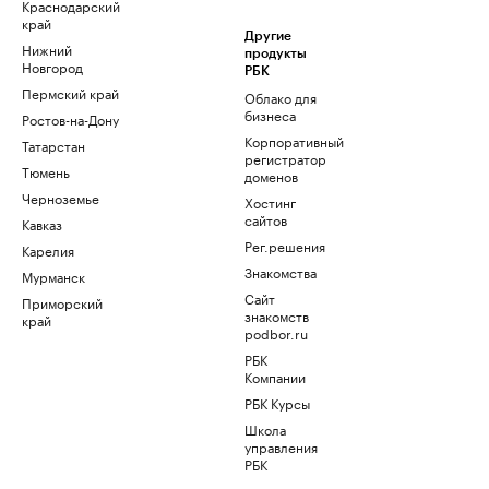
Краснодарский
край
Другие
Нижний
продукты
Новгород
РБК
Пермский край
Облако для
бизнеса
Ростов-на-Дону
Корпоративный
Татарстан
регистратор
Тюмень
доменов
Черноземье
Хостинг
сайтов
Кавказ
Рег.решения
Карелия
Знакомства
Мурманск
Сайт
Приморский
знакомств
край
podbor.ru
РБК
Компании
РБК Курсы
Школа
управления
РБК