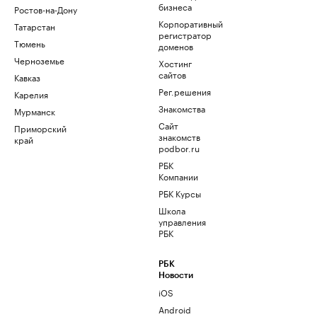
бизнеса
Ростов-на-Дону
Корпоративный
Татарстан
регистратор
Тюмень
доменов
Черноземье
Хостинг
сайтов
Кавказ
Рег.решения
Карелия
Знакомства
Мурманск
Сайт
Приморский
знакомств
край
podbor.ru
РБК
Компании
РБК Курсы
Школа
управления
РБК
РБК
Новости
iOS
Android