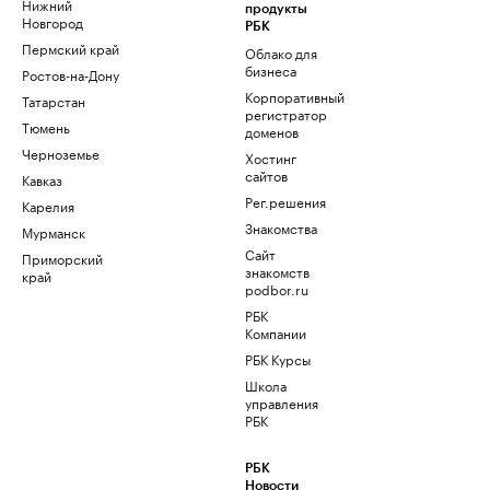
Нижний
продукты
Новгород
РБК
Пермский край
Облако для
бизнеса
Ростов-на-Дону
Корпоративный
Татарстан
регистратор
Тюмень
доменов
Черноземье
Хостинг
сайтов
Кавказ
Рег.решения
Карелия
Знакомства
Мурманск
Сайт
Приморский
знакомств
край
podbor.ru
РБК
Компании
РБК Курсы
Школа
управления
РБК
РБК
Новости