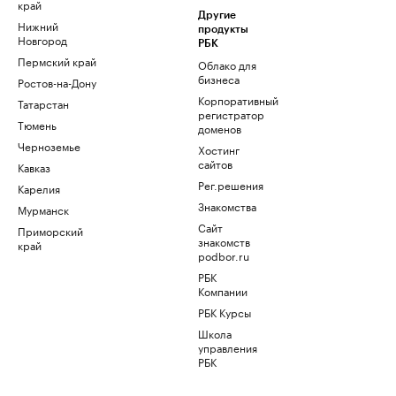
край
Другие
Нижний
продукты
Новгород
РБК
Пермский край
Облако для
бизнеса
Ростов-на-Дону
Корпоративный
Татарстан
регистратор
Тюмень
доменов
Черноземье
Хостинг
сайтов
Кавказ
Рег.решения
Карелия
Знакомства
Мурманск
Сайт
Приморский
знакомств
край
podbor.ru
РБК
Компании
РБК Курсы
Школа
управления
РБК