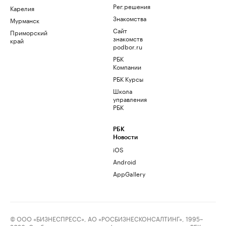
Рег.решения
Карелия
Знакомства
Мурманск
Сайт
Приморский
знакомств
край
podbor.ru
РБК
Компании
РБК Курсы
Школа
управления
РБК
РБК
Новости
iOS
Android
AppGallery
© ООО «БИЗНЕСПРЕСС», АО «РОСБИЗНЕСКОНСАЛТИНГ», 1995–