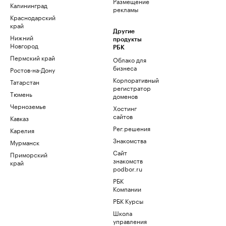
Размещение
Калининград
рекламы
Краснодарский
край
Другие
Нижний
продукты
Новгород
РБК
Пермский край
Облако для
бизнеса
Ростов-на-Дону
Корпоративный
Татарстан
регистратор
Тюмень
доменов
Черноземье
Хостинг
сайтов
Кавказ
Рег.решения
Карелия
Знакомства
Мурманск
Сайт
Приморский
знакомств
край
podbor.ru
РБК
Компании
РБК Курсы
Школа
управления