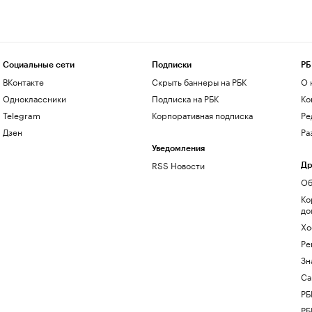
Социальные сети
Подписки
РБ
ВКонтакте
Скрыть баннеры на РБК
О 
Одноклассники
Подписка на РБК
Ко
Telegram
Корпоративная подписка
Ре
Дзен
Ра
Уведомления
RSS Новости
Др
Об
Ко
до
Хо
Ре
Зн
Са
РБ
РБ