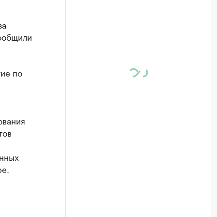
за
ообщили
ие по
ования
тов
енных
ре.