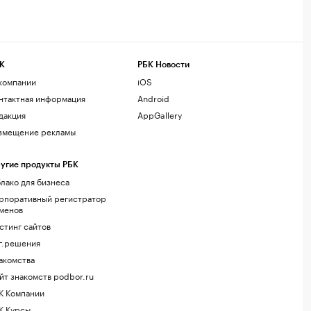
К
РБК Новости
компании
iOS
нтактная информация
Android
дакция
AppGallery
змещение рекламы
угие продукты РБК
лако для бизнеса
рпоративный регистратор
менов
стинг сайтов
г.решения
акомства
йт знакомств podbor.ru
К Компании
К Курсы