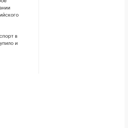
ании
сийского
спорт в
упило и