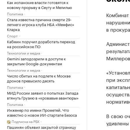
Как испанские власти готовятся к
новому прорыву в Сеуту и Мелилью
Политика
Комбинат
Стала известна причина смерти 29-
нарушени
летнего игрока клуба НБА «Мемфис»
в прокура
Кларка
Спорт
Кабмин поручил доработать переход
Администр
на российское ПО
результа
Технологии и медиа
Миллеров
Gemini заподозрили в доступе к
закрытым Google-документам
Технологии и медиа
«Установл
Число сбитых на подлете к Москве
при экспл
дронов превысило десять
капитальн
Политика
МИД России заявил о попытках Запада
осуществ
втянуть Грузию в «кровавые авантюры»
нормативо
Политика
Инженер по имени Прометей. Что
известно о новом ИИ-стартапе Безоса
В свою оч
Подписка на РБК
удивлены
Пашинян объявил закрытой страницу