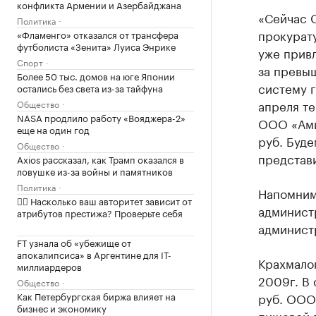
конфликта Армении и Азербайджана
«Сейчас 
Политика
прокурату
«Фламенго» отказался от трансфера
футболиста «Зенита» Луиса Энрике
уже прив
Спорт
за превы
Более 50 тыс. домов на юге Японии
систему г
остались без света из-за тайфуна
апреля т
Общество
NASA продлило работу «Вояджера-2»
ООО «Ами
еще на один год
руб. Буде
Общество
представ
Axios рассказал, как Трамп оказался в
ловушке из-за войны и памятников
Политика
Напомним,
✍🏻 Насколько ваш авторитет зависит от
администр
атрибутов престижа? Проверьте себя
админист
FT узнала об «убежище от
апокалипсиса» в Аргентине для IT-
Крахмало
миллиардеров
2009г. В 
Общество
Как Петербургская биржа влияет на
руб. ООО
бизнес и экономику
пищевой 