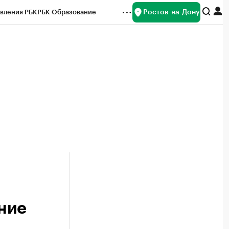
Ростов-на-Дону
вления РБК
РБК Образование
редитные рейтинги
Франшизы
Газета
ок наличной валюты
ние