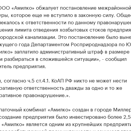
ООО «Амилко» обжалует постановление межрайонно
ры, которое еще не вступило в законную силу. Обще
лекалось к ответственности по данному правонаруше
шения лимита отведения хозбытовых стоков предприя
ородской канализации. Это постановление было выне
екущего года Департаментом Росприроднадзора по 
лко» заплатило административный штраф в размере
м разбираться в сложившейся ситуации», - сообщил
итель предприятия.
 согласно ч.5 ст.4.1. КоАП РФ никто не может нести
ативную ответственность дважды за одно и то же
ративное правонарушение.».
паточный комбинат «Амилко» создан в городе Миллер
создание предприятия было инвестировано более 2,5
 «Амилко» является одним из крупнейших предприят
перерабатывающей промышленности и занимает вто