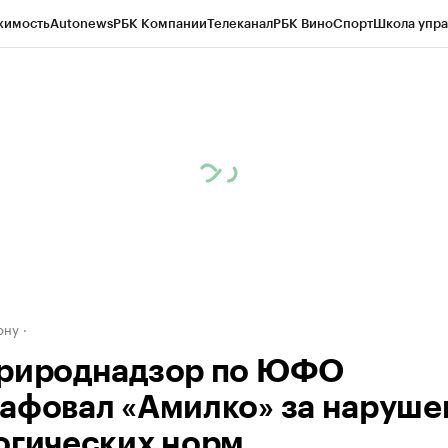
жимость
Autonews
РБК Компании
Телеканал
РБК Вино
Спорт
Школа упра
д
Стиль
Крипто
РБК Бизнес-среда
Дискуссионный клуб
Исследования
К
рагентов
Политика
Экономика
Бизнес
Технологии и медиа
Финансы
Рын
ону
рироднадзор по ЮФО
афовал «Амилко» за наруше
огических норм