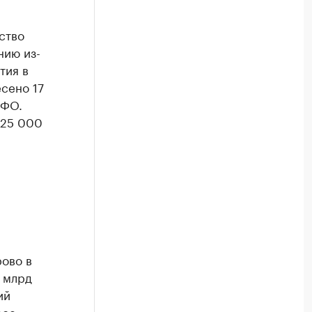
й
ство
нию из-
тия в
сено 17
ЮФО.
 25 000
ово в
 млрд
ий
рое