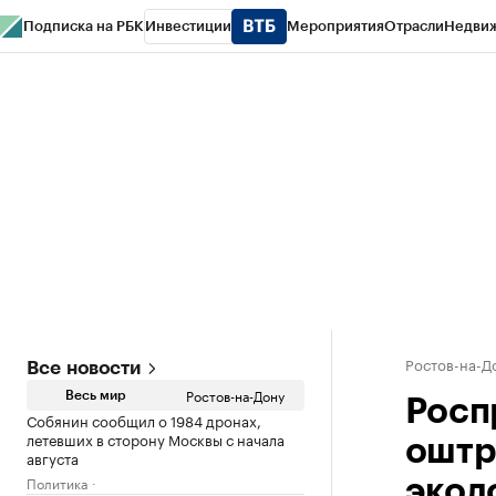
Подписка на РБК
Инвестиции
Мероприятия
Отрасли
Недви
РБК Курсы
РБК Life
Тренды
Визионеры
Национальные проекты
Горо
Спецпроекты СПб
Конференции СПб
Спецпроекты
Проверка конт
Ростов-на-Д
Все новости
Ростов-на-Дону
Весь мир
Росп
Собянин сообщил о 1984 дронах,
летевших в сторону Москвы с начала
оштр
августа
Политика
экол