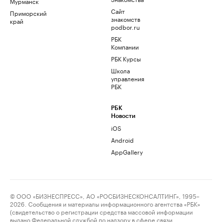
Мурманск
Сайт
Приморский
знакомств
край
podbor.ru
РБК
Компании
РБК Курсы
Школа
управления
РБК
РБК
Новости
iOS
Android
AppGallery
© ООО «БИЗНЕСПРЕСС», АО «РОСБИЗНЕСКОНСАЛТИНГ», 1995–
2026. Сообщения и материалы информационного агентства «РБК»
(свидетельство о регистрации средства массовой информации
выдано Федеральной службой по надзору в сфере связи,