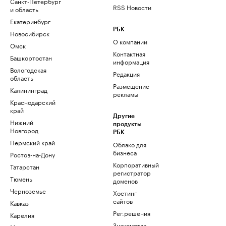
Санкт-Петербург
RSS Новости
и область
Екатеринбург
РБК
Новосибирск
О компании
Омск
Контактная
Башкортостан
информация
Вологодская
Редакция
область
Размещение
Калининград
рекламы
Краснодарский
край
Другие
Нижний
продукты
Новгород
РБК
Пермский край
Облако для
бизнеса
Ростов-на-Дону
Корпоративный
Татарстан
регистратор
Тюмень
доменов
Черноземье
Хостинг
сайтов
Кавказ
Рег.решения
Карелия
Знакомства