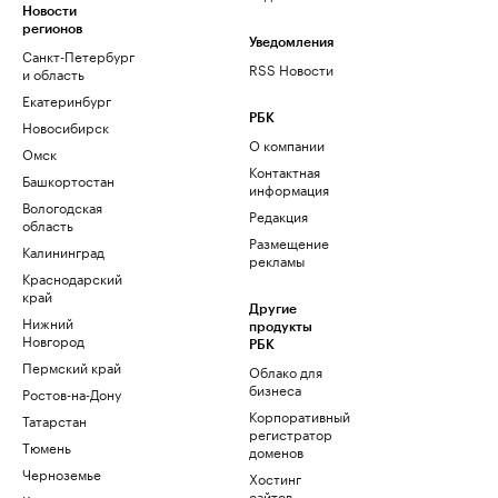
Новости
регионов
Уведомления
Санкт-Петербург
RSS Новости
и область
Екатеринбург
РБК
Новосибирск
О компании
Омск
Контактная
Башкортостан
информация
Вологодская
Редакция
область
Размещение
Калининград
рекламы
Краснодарский
край
Другие
Нижний
продукты
Новгород
РБК
Пермский край
Облако для
бизнеса
Ростов-на-Дону
Корпоративный
Татарстан
регистратор
Тюмень
доменов
Черноземье
Хостинг
сайтов