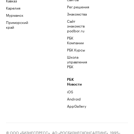
Кавказ
Рег.решения
Карелия
Знакомства
Мурманск
Сайт
Приморский
знакомств
край
podbor.ru
РБК
Компании
РБК Курсы
Школа
управления
РБК
РБК
Новости
iOS
Android
AppGallery
© ООО «БИЗНЕСПРЕСС», АО «РОСБИЗНЕСКОНСАЛТИНГ», 1995–