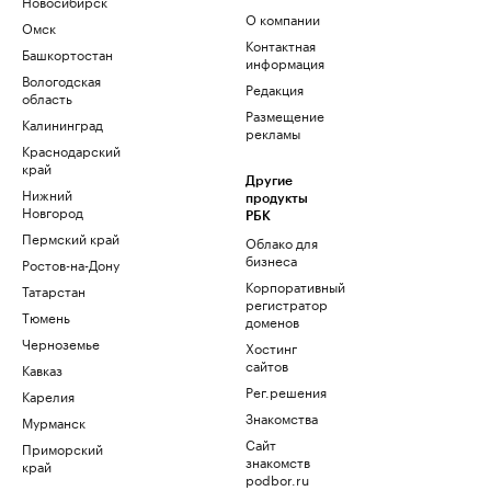
Новосибирск
О компании
Омск
Контактная
Башкортостан
информация
Вологодская
Редакция
область
Размещение
Калининград
рекламы
Краснодарский
край
Другие
Нижний
продукты
Новгород
РБК
Пермский край
Облако для
бизнеса
Ростов-на-Дону
Корпоративный
Татарстан
регистратор
Тюмень
доменов
Черноземье
Хостинг
сайтов
Кавказ
Рег.решения
Карелия
Знакомства
Мурманск
Сайт
Приморский
знакомств
край
podbor.ru