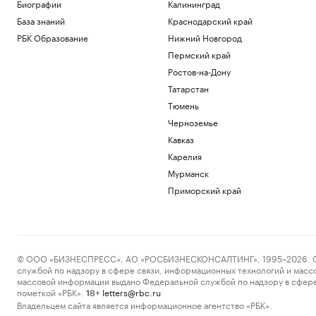
Как изучали Луну: от изобретения
Биографии
Калининград
телескопа до высадки. Видео РБК
База знаний
Краснодарский край
Общество
РБК Образование
Нижний Новгород
Трамп заявил о прогрессе в
Пермский край
урегулировании украинского
конфликта
Ростов-на-Дону
Политика
Татарстан
Гендиректор «ИжАвиа» объявил об
Тюмень
увольнении
Черноземье
Политика
Кавказ
Матч Первой лиги перенесли из-за
проблем с вылетом «Сочи» в Москву
Карелия
Спорт
Мурманск
Перешедший в «Лидс» Траффорд стал
Приморский край
самым дорогим британским вратарем
Спорт
Загрузить еще
© ООО «БИЗНЕСПРЕСС», АО «РОСБИЗНЕСКОНСАЛТИНГ», 1995–2026. Сообщ
службой по надзору в сфере связи, информационных технологий и масс
массовой информации выдано Федеральной службой по надзору в сфере
пометкой «РБК».
letters@rbc.ru
18+
Владельцем сайта является информационное агентство «РБК».