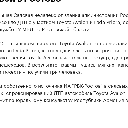
льшая Садовая недалеко от здания администрации Рос
зошло ДТП с участием Toyota Avalon и Lada Priora, 
лужбе ГУ МВД по Ростовской области.
15г. при левом повороте Toyota Avalon не предостави
тво Lada Priora, которая двигалась по встречной по
лкновения Toyota Avalon вылетела на тротуар, где вр
пешеходов. В результате травмы - ушибы мягких ткан
 тяжести - получили три человека.
 собственного источника ИА "РБК-Ростов" в силовых
х, спровоцировавший ДТП автомобиль Toyota Avalon
жит генеральному консульству Республики Армения 