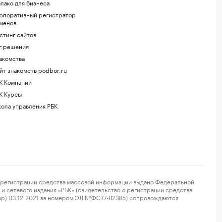
лако для бизнеса
рпоративный регистратор
менов
стинг сайтов
г.решения
акомства
йт знакомств podbor.ru
К Компании
К Курсы
ола управления РБК
регистрации средства массовой информации выдано Федеральной
и сетевого издания «РБК» (свидетельство о регистрации средства
ор) 03.12.2021 за номером ЭЛ №ФС77-82385) сопровождаются