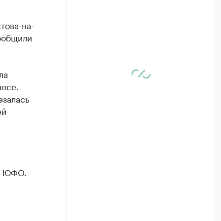
това-на-
сообщили
ла
лосе.
езалась
ей
в ЮФО.