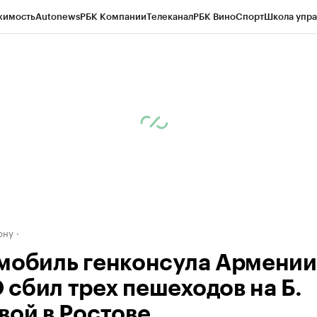
жимость
Autonews
РБК Компании
Телеканал
РБК Вино
Спорт
Школа упра
д
Стиль
Крипто
РБК Бизнес-среда
Дискуссионный клуб
Исследования
К
рагентов
Политика
Экономика
Бизнес
Технологии и медиа
Финансы
Рын
ону
мобиль генконсула Армении
сбил трех пешеходов на Б.
вой в Ростове