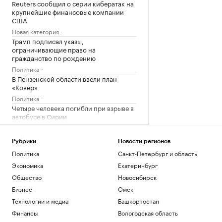
Reuters сообщил о серии кибератак на
крупнейшие финансовые компании
США
Новая категория
Трамп подписал указы,
ограничивающие право на
гражданство по рождению
Политика
В Пензенской области ввели план
«Ковер»
Политика
Четыре человека погибли при взрыве в
автобусе в Сирии
Общество
В Африке поддержали Инфантино
Рубрики
Новости регионов
после скандала с продажей прав ЧМ
Политика
Санкт-Петербург и область
Спорт
Экономика
Екатеринбург
Запасы газа в Европе на минимуме. Что
будет зимой
Общество
Новосибирск
Подписка на РБК
Бизнес
Омск
Экс-глава Mind Money признала вину
Технологии и медиа
Башкортостан
по «делу брокеров» о хищении ₽7 млрд
Финансы
Вологодская область
Финансы