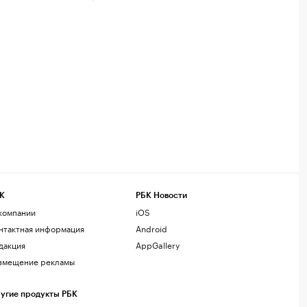
К
РБК Новости
компании
iOS
нтактная информация
Android
дакция
AppGallery
змещение рекламы
угие продукты РБК