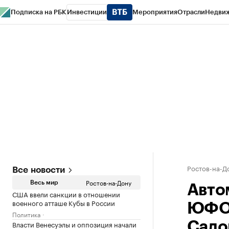
Подписка на РБК
Инвестиции
Мероприятия
Отрасли
Недви
РБК Курсы
РБК Life
Тренды
Визионеры
Национальные проекты
Горо
Спецпроекты СПб
Конференции СПб
Спецпроекты
Проверка конт
Ростов-на-Д
Все новости
Ростов-на-Дону
Весь мир
Авто
США ввели санкции в отношении
военного атташе Кубы в России
ЮФО 
Политика
Власти Венесуэлы и оппозиция начали
Садо