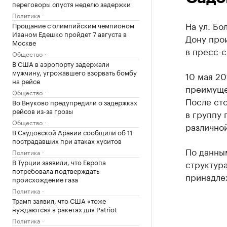
переговоры спустя неделю задержки
Политика
На ул. Бо
Прощание с олимпийским чемпионом
Иваном Едешко пройдет 7 августа в
Дону прои
Москве
в пресс-с
Общество
В США в аэропорту задержали
мужчину, угрожавшего взорвать бомбу
10 мая 20
на рейсе
преимущес
Общество
После сто
Во Внуково предупредили о задержках
рейсов из-за грозы
в группу 
Общество
различной
В Саудовской Аравии сообщили об 11
пострадавших при атаках хуситов
По данным
Политика
В Турции заявили, что Европа
структура
потребовала подтверждать
принадле
происхождение газа
Политика
Трамп заявил, что США «тоже
нуждаются» в ракетах для Patriot
Политика