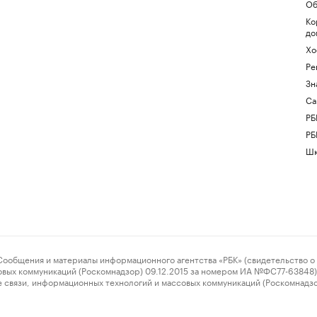
Об
Ко
до
Хо
Ре
Зн
Са
РБ
РБ
Шк
ения и материалы информационного агентства «РБК» (свидетельство о 
овых коммуникаций (Роскомнадзор) 09.12.2015 за номером ИА №ФС77-63848) 
 связи, информационных технологий и массовых коммуникаций (Роскомнадз