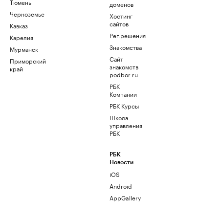
Тюмень
доменов
Черноземье
Хостинг
сайтов
Кавказ
Рег.решения
Карелия
Знакомства
Мурманск
Сайт
Приморский
знакомств
край
podbor.ru
РБК
Компании
РБК Курсы
Школа
управления
РБК
РБК
Новости
iOS
Android
AppGallery