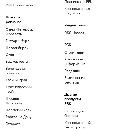
Подписка на РБК
РБК Образование
Корпоративная
подписка
Новости
регионов
Уведомления
Санкт-Петербург
RSS Новости
и область
Екатеринбург
РБК
Новосибирск
О компании
Омск
Контактная
Башкортостан
информация
Вологодская
Редакция
область
Размещение
Калининград
рекламы
Краснодарский
край
Другие
Нижний
продукты
Новгород
РБК
Пермский край
Облако для
бизнеса
Ростов-на-Дону
Корпоративный
Татарстан
регистратор