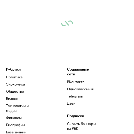
Рубрики
Социальные
сети
Политика
ВКонтакте
Экономика
Одноклассники
Общество
Telegram
Бизнес
Дзен
Технологии и
медиа
Финансы
Подписки
Скрыть баннеры
Биографии
на РБК
База знаний